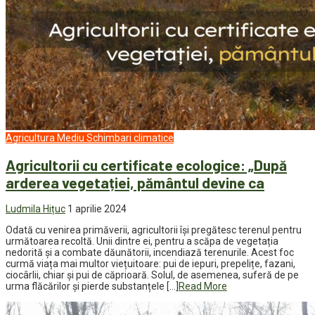
Agricultura
Mediu
Schimbari climatice
Agricultorii cu certificate ecologice: „După
arderea vegetației, pământul devine ca
Ludmila Hițuc
1 aprilie 2024
Odată cu venirea primăverii, agricultorii își pregătesc terenul pentru
următoarea recoltă. Unii dintre ei, pentru a scăpa de vegetația
nedorită și a combate dăunătorii, incendiază terenurile. Acest foc
curmă viața mai multor viețuitoare: pui de iepuri, prepelițe, fazani,
ciocârlii, chiar și pui de căprioară. Solul, de asemenea, suferă de pe
urma flăcărilor și pierde substanțele […]
Read More