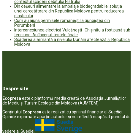
contextul scăderii debitului Nistrului
Din deșeuri alimentare la ambalaje biodegradabile: soluția
unei cercetătoare din Republica Moldova pentru reducerea
plasticului
Cum au ajuns permisele românești la gunoiștea din
Porumbeni
Interconexiunea electrică Vulcănești–Chișinău a fost pusă sub
tensiune. Au început testele finale
Scăderea alarmantă a nivelului Dunării afectează și Republica
Moldova
Despre site
Ecopresa
este o platformă media creată de Asociația Jurnaliștilor
de Mediu și Turism Ecologic din Moldova (AJMTEM).
Conținutul
Ecopresa
este realizat cu sprijinul financiar al Suediei.
Opiniile exprimate aparţin autorilor şi nu reflectă neapărat punctul de
vedere al Suediei.