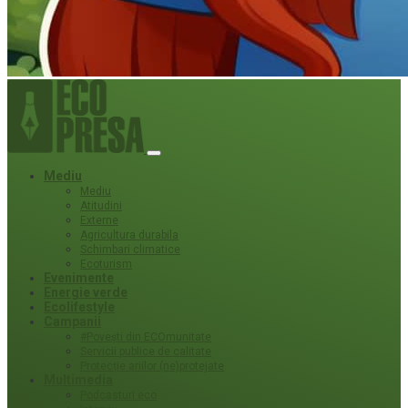
Mediu
Mediu
Atitudini
Externe
Agricultura durabila
Schimbari climatice
Ecoturism
Evenimente
Energie verde
Ecolifestyle
Campanii
#Povești din ECOmunitate
Servicii publice de calitate
Protecție ariilor (ne)protejate
Multimedia
Podcasturi eco