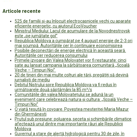
Articole recente
525 de familii și-au înlocuit electrocasnicele vechi cu aparate
eficiente energetic, cu ajutorul EcoVoucher
Ministrul Mediului: Lacul de acumulare de la Novodnestrovsk
este „pe jumătate gol”
Republica Moldova a cumpărat pe 4 august energie de 2-3 ori
mai scumpă. Autoritățile cer în continuare economisirea
Posibile deconectări de energie electrică în această seară.
Autoritățile cer reducerea consumului
Primele izvoare din Valea Molovateț vor fi restaurate: cinci
sate au lansat campania la sărbătoarea comunitară „Școală
Veche – Timpuri Noi”
20 de tineri din mai multe colțuri ale țării, pregătiți să devină
jurnaliști de mediu
Debitul Nistrului spre Republica Moldova va fi redus în
următoarele două săptămâni la 85 m³/s
Comunitățile din valea Molovatețului se adună la un
eveniment care celebrează natura și cultura: „Școală Veche –
Timpuri Noi”
O viață țesută în covoare. Povestea meșteriței Maria Mazur
din Ghermănești
Prutul sub presiune: poluarea, seceta și schimbările climatice
afectează unul dintre mai importante râuri ale Republicii
Moldova
Guvernul a stare de alertă hidrologică pentru 30 de zile, în