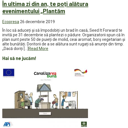
În ultima zi din an, te poți alătura
evenimentului „Plantăm
Ecopresa
26 decembrie 2019
În loc să aduceți și să împodobiți un brad în casă, Seed It Forward te
invită pe 31 decembrie să plantezi o pădure. Organizatorii spun că în
plan sunt peste 50 de puieți de molid, ceai aromat, borș vegetarian și
alte bunătăți. Doritorii de a se alătura sunt rugați să anunțe din timp.
„Dacă doriți […]
Read More
Hai să ne jucăm!