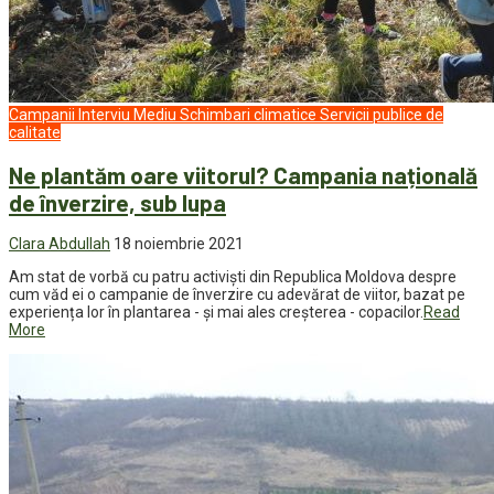
Campanii
Interviu
Mediu
Schimbari climatice
Servicii publice de
calitate
Ne plantăm oare viitorul? Campania națională
de înverzire, sub lupa
Clara Abdullah
18 noiembrie 2021
Am stat de vorbă cu patru activiști din Republica Moldova despre
cum văd ei o campanie de înverzire cu adevărat de viitor, bazat pe
experiența lor în plantarea - și mai ales creșterea - copacilor.
Read
More