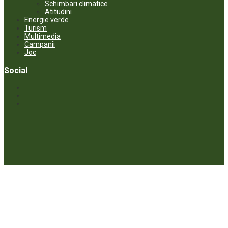
Schimbari climatice
Atitudini
Energie verde
Turism
Multimedia
Campanii
Joc
Social
© ECOPRESA. All rights reserved *** Preluarea textelor care aparțin
www.ecopresa.md poate fi făcută doar cu indicarea sursei și link
activ către subiectul preluat.