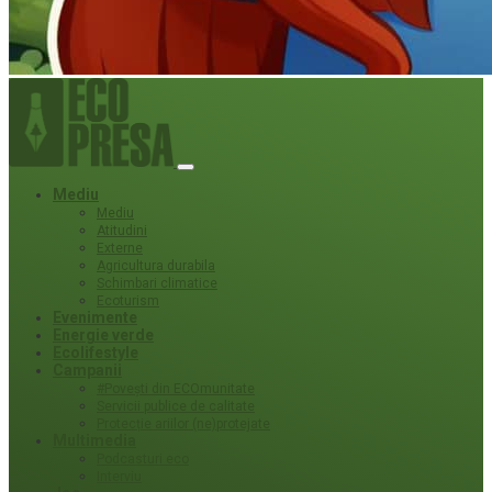
Mediu
Mediu
Atitudini
Externe
Agricultura durabila
Schimbari climatice
Ecoturism
Evenimente
Energie verde
Ecolifestyle
Campanii
#Povești din ECOmunitate
Servicii publice de calitate
Protecție ariilor (ne)protejate
Multimedia
Podcasturi eco
Interviu