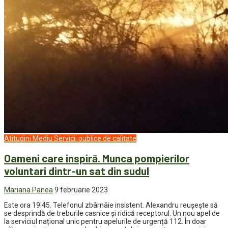
Atitudini
Mediu
Servicii publice de calitate
Oameni care inspiră. Munca pompierilor
voluntari dintr-un sat din sudul
Mariana Panea
9 februarie 2023
Este ora 19:45. Telefonul zbârnâie insistent. Alexandru reușește să
se desprindă de treburile casnice și ridică receptorul. Un nou apel de
la serviciul național unic pentru apelurile de urgență 112. În doar