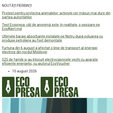
NOUTĂȚI FIERBINȚI
Protest pentru protecția animalelor: activiștii cer măsuri mai dure din
partea autorităților
Test Ecopresa: cât de anonimă este, în realitate, o sesizare pe
EcoAlert.md
Ultimele baraje absorbante instalate pe Nistru după poluarea cu
produse petroliere au fost demontate
Furtuna din 6 august a afectat o linie de transport al energiei
electrice din nordul Moldovei
525 de familii și-au înlocuit electrocasnicele vechi cu aparate
eficiente energetic, cu ajutorul EcoVoucher
10 august 2026