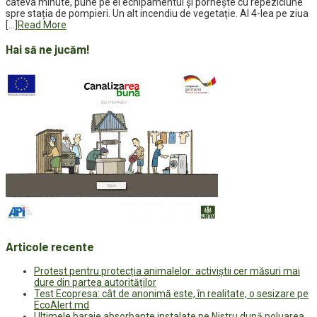
câteva minute, pune pe el echipamentul și pornește cu repeziciune
spre stația de pompieri. Un alt incendiu de vegetație. Al 4-lea pe ziua
[…]
Read More
Hai să ne jucăm!
Articole recente
Protest pentru protecția animalelor: activiștii cer măsuri mai
dure din partea autorităților
Test Ecopresa: cât de anonimă este, în realitate, o sesizare pe
EcoAlert.md
Ultimele baraje absorbante instalate pe Nistru după poluarea