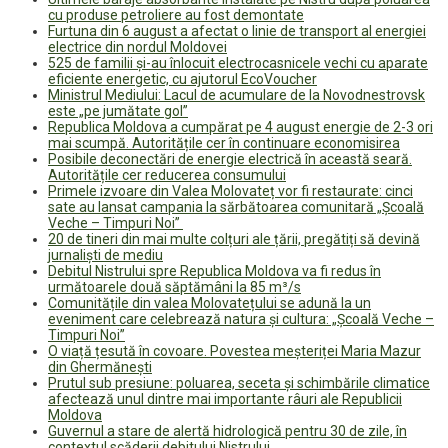
cu produse petroliere au fost demontate
Furtuna din 6 august a afectat o linie de transport al energiei
electrice din nordul Moldovei
525 de familii și-au înlocuit electrocasnicele vechi cu aparate
eficiente energetic, cu ajutorul EcoVoucher
Ministrul Mediului: Lacul de acumulare de la Novodnestrovsk
este „pe jumătate gol”
Republica Moldova a cumpărat pe 4 august energie de 2-3 ori
mai scumpă. Autoritățile cer în continuare economisirea
Posibile deconectări de energie electrică în această seară.
Autoritățile cer reducerea consumului
Primele izvoare din Valea Molovateț vor fi restaurate: cinci
sate au lansat campania la sărbătoarea comunitară „Școală
Veche – Timpuri Noi”
20 de tineri din mai multe colțuri ale țării, pregătiți să devină
jurnaliști de mediu
Debitul Nistrului spre Republica Moldova va fi redus în
următoarele două săptămâni la 85 m³/s
Comunitățile din valea Molovatețului se adună la un
eveniment care celebrează natura și cultura: „Școală Veche –
Timpuri Noi”
O viață țesută în covoare. Povestea meșteriței Maria Mazur
din Ghermănești
Prutul sub presiune: poluarea, seceta și schimbările climatice
afectează unul dintre mai importante râuri ale Republicii
Moldova
Guvernul a stare de alertă hidrologică pentru 30 de zile, în
contextul scăderii debitului Nistrului