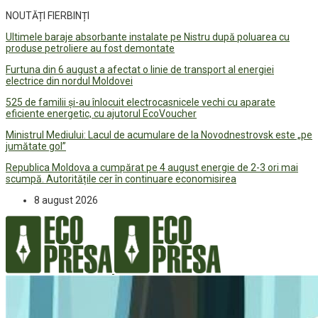
NOUTĂȚI FIERBINȚI
Ultimele baraje absorbante instalate pe Nistru după poluarea cu
produse petroliere au fost demontate
Furtuna din 6 august a afectat o linie de transport al energiei
electrice din nordul Moldovei
525 de familii și-au înlocuit electrocasnicele vechi cu aparate
eficiente energetic, cu ajutorul EcoVoucher
Ministrul Mediului: Lacul de acumulare de la Novodnestrovsk este „pe
jumătate gol”
Republica Moldova a cumpărat pe 4 august energie de 2-3 ori mai
scumpă. Autoritățile cer în continuare economisirea
8 august 2026