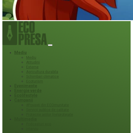
Mediu
Mediu
Atitudini
Externe
Agricultura durabila
Schimbari climatice
Ecoturism
Evenimente
Energie verde
Ecolifestyle
Campanii
#Povești din ECOmunitate
Servicii publice de calitate
Protecție ariilor (ne)protejate
Multimedia
Podcasturi eco
Interviu