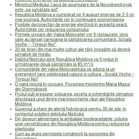
Ministrul Mediului: Lacul de acumulare de la Novodnestrovsk
este „pe jumătate gol”
Republica Moldova a cumpărat pe 4 august energie de 2-3 ori
mai scumpă. Autoritățile cer în continuare economisirea
Posibile deconectări de energie electrică în această seară.
Autoritățile cer reducerea consumului
Primele izvoare din Valea Molovateț vor fi restaurate: cinci
sate au lansat campania la sărbătoarea comunitară „Școală
Veche – Timpuri Noi”
20 de tineri din mai multe colțuri ale țării, pregătiți să devină
jurnaliști de mediu
Debitul Nistrului spre Republica Moldova va fi redus în
următoarele două săptămâni la 85 m³/s
Comunitățile din valea Molovatețului se adună la un
eveniment care celebrează natura și cultura: „Școală Veche –
Timpuri Noi”
O viață țesută în covoare. Povestea meșteriței Maria Mazur
din Ghermănești
Prutul sub presiune: poluarea, seceta și schimbările climatice
afectează unul dintre mai importante râuri ale Republicii
Moldova
Guvernul a stare de alertă hidrologică pentru 30 de zile, în
contextul scăderii debitului Nistrului
Din deșeuri alimentare la ambalaje biodegradabile: soluția
unei cercetătoare din Republica Moldova pentru reducerea
plasticului
Cum au ajuns permisele românești la gunoiștea din
Porumbeni