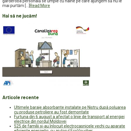
garderoba personală se umple cu haine pe care ajungem să nu le
mai purtăm […]
Read More
Hai să ne jucăm!
Articole recente
Ultimele baraje absorbante instalate pe Nistru după poluarea
cu produse petroliere au fost demontate
Furtuna din 6 august a afectat o linie de transport al energiei
electrice din nordul Moldovei
525 de familii și-au înlocuit electrocasnicele vechi cu aparate
eficiente energetic, cu ajutorul EcoVoucher