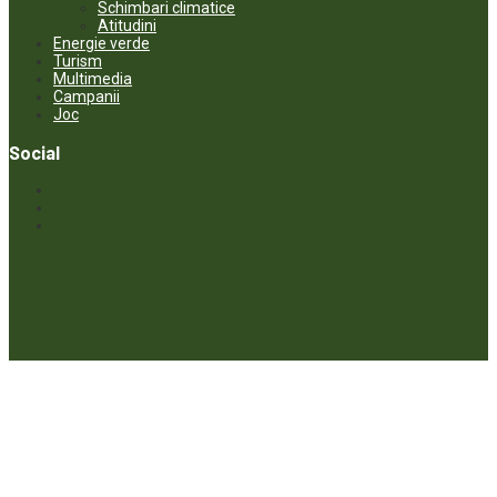
Schimbari climatice
Atitudini
Energie verde
Turism
Multimedia
Campanii
Joc
Social
© ECOPRESA. All rights reserved *** Preluarea textelor care aparțin
www.ecopresa.md poate fi făcută doar cu indicarea sursei și link
activ către subiectul preluat.