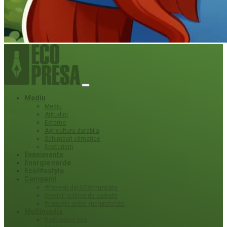
Mediu
Mediu
Atitudini
Externe
Agricultura durabila
Schimbari climatice
Ecoturism
Evenimente
Energie verde
Ecolifestyle
Campanii
#Povești din ECOmunitate
Servicii publice de calitate
Protecție ariilor (ne)protejate
Multimedia
Podcasturi eco