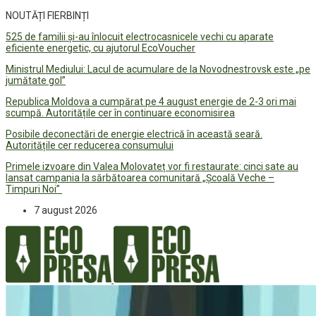
NOUTĂȚI FIERBINȚI
525 de familii și-au înlocuit electrocasnicele vechi cu aparate
eficiente energetic, cu ajutorul EcoVoucher
Ministrul Mediului: Lacul de acumulare de la Novodnestrovsk este „pe
jumătate gol”
Republica Moldova a cumpărat pe 4 august energie de 2-3 ori mai
scumpă. Autoritățile cer în continuare economisirea
Posibile deconectări de energie electrică în această seară.
Autoritățile cer reducerea consumului
Primele izvoare din Valea Molovateț vor fi restaurate: cinci sate au
lansat campania la sărbătoarea comunitară „Școală Veche –
Timpuri Noi”
7 august 2026