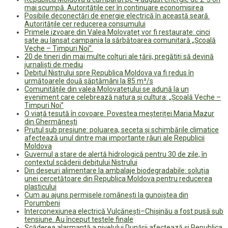
mai scumpă. Autoritățile cer în continuare economisirea
Posibile deconectări de energie electrică în această seară.
Autoritățile cer reducerea consumului
Primele izvoare din Valea Molovateț vor fi restaurate: cinci
sate au lansat campania la sărbătoarea comunitară „Școală
Veche – Timpuri Noi”
20 de tineri din mai multe colțuri ale țării, pregătiți să devină
jurnaliști de mediu
Debitul Nistrului spre Republica Moldova va fi redus în
următoarele două săptămâni la 85 m³/s
Comunitățile din valea Molovatețului se adună la un
eveniment care celebrează natura și cultura: „Școală Veche –
Timpuri Noi”
O viață țesută în covoare. Povestea meșteriței Maria Mazur
din Ghermănești
Prutul sub presiune: poluarea, seceta și schimbările climatice
afectează unul dintre mai importante râuri ale Republicii
Moldova
Guvernul a stare de alertă hidrologică pentru 30 de zile, în
contextul scăderii debitului Nistrului
Din deșeuri alimentare la ambalaje biodegradabile: soluția
unei cercetătoare din Republica Moldova pentru reducerea
plasticului
Cum au ajuns permisele românești la gunoiștea din
Porumbeni
Interconexiunea electrică Vulcănești–Chișinău a fost pusă sub
tensiune. Au început testele finale
Scăderea alarmantă a nivelului Dunării afectează și Republica