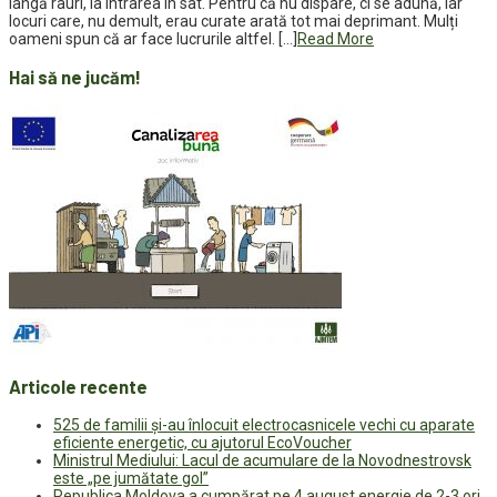
lângă râuri, la intrarea în sat. Pentru că nu dispare, ci se adună, iar
locuri care, nu demult, erau curate arată tot mai deprimant. Mulți
oameni spun că ar face lucrurile altfel. […]
Read More
Hai să ne jucăm!
Articole recente
525 de familii și-au înlocuit electrocasnicele vechi cu aparate
eficiente energetic, cu ajutorul EcoVoucher
Ministrul Mediului: Lacul de acumulare de la Novodnestrovsk
este „pe jumătate gol”
Republica Moldova a cumpărat pe 4 august energie de 2-3 ori