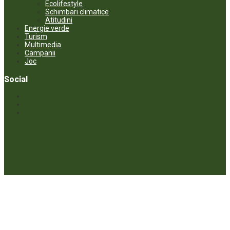
Ecolifestyle
Schimbari climatice
Atitudini
Energie verde
Turism
Multimedia
Campanii
Joc
Social
© ECOPRESA. All rights reserved *** Preluarea textelor care aparțin
www.ecopresa.md poate fi făcută doar cu indicarea sursei și link
activ către subiectul preluat.