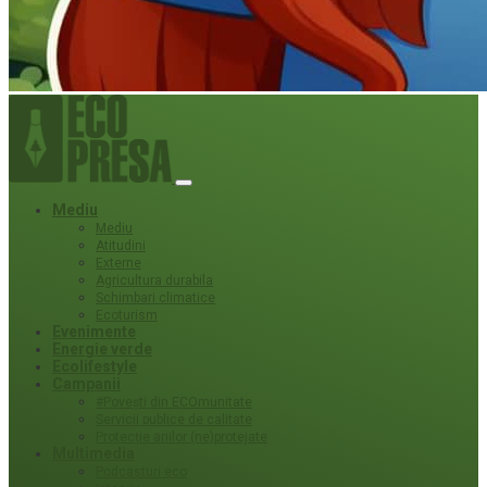
Mediu
Mediu
Atitudini
Externe
Agricultura durabila
Schimbari climatice
Ecoturism
Evenimente
Energie verde
Ecolifestyle
Campanii
#Povești din ECOmunitate
Servicii publice de calitate
Protecție ariilor (ne)protejate
Multimedia
Podcasturi eco