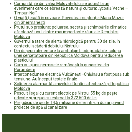
Comunitățile din valea Molovatețului se adună la un
eveniment care celebrează natura și cultura: „Școală Veche –
Timpuri Noi”
O viață țesută în covoare. Povestea meșteriței Maria Mazur
din Ghermănești
Prutul sub presiune: poluarea, seceta și schimbările climatice
afectează unul dintre mai importante râuri ale Republicii
Moldova
Guvernul a stare de alertă hidrologică pentru 30 de zile, în
contextul scăderii debitului Nistrului
Din deșeuri alimentare la ambalaje biodegradabile: soluția
unei cercetătoare din Republica Moldova pentru reducerea
plasticului
Cum au ajuns permisele românești la gunoiștea din
Porumbeni
Interconexiunea electrică Vulcănești–Chișinău a fost pusă sub
tensiune. Au început testele finale
Scăderea alarmantă a nivelului Dunării afectează și Republica
Moldova
Pescuit ilegal cu curent electric pe Nistru: 55 kg de pește
ridicate și prejudiciu estimat la 372 500 de lei
Prejudiciu de peste 14,5 milioane de lei într-un dosar privind
proiecte de apă și canalizare