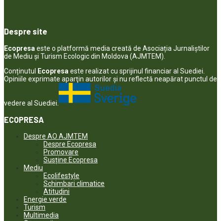
Despre site
Ecopresa
este o platformă media creată de Asociația Jurnaliștilor
de Mediu și Turism Ecologic din Moldova (AJMTEM).
Conținutul
Ecopresa
este realizat cu sprijinul financiar al Suediei.
Opiniile exprimate aparţin autorilor şi nu reflectă neapărat punctul de
vedere al Suediei.
ECOPRESA
Despre AO AJMTEM
Despre Ecopresa
Promovare
Susține Ecopresa
Mediu
Ecolifestyle
Schimbari climatice
Atitudini
Energie verde
Turism
Multimedia