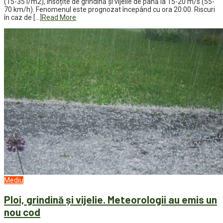
(15-35 l/m2), însoțite de grindină și vijelie de până la 15-20 m/s (55-
70 km/h). Fenomenul este prognozat începând cu ora 20:00. Riscuri
în caz de […]
Read More
Mediu
Ploi, grindină și vijelie. Meteorologii au emis un
nou cod