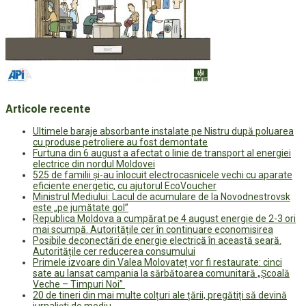
Articole recente
Ultimele baraje absorbante instalate pe Nistru după poluarea
cu produse petroliere au fost demontate
Furtuna din 6 august a afectat o linie de transport al energiei
electrice din nordul Moldovei
525 de familii și-au înlocuit electrocasnicele vechi cu aparate
eficiente energetic, cu ajutorul EcoVoucher
Ministrul Mediului: Lacul de acumulare de la Novodnestrovsk
este „pe jumătate gol”
Republica Moldova a cumpărat pe 4 august energie de 2-3 ori
mai scumpă. Autoritățile cer în continuare economisirea
Posibile deconectări de energie electrică în această seară.
Autoritățile cer reducerea consumului
Primele izvoare din Valea Molovateț vor fi restaurate: cinci
sate au lansat campania la sărbătoarea comunitară „Școală
Veche – Timpuri Noi”
20 de tineri din mai multe colțuri ale țării, pregătiți să devină