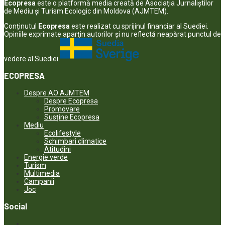
Ecopresa
este o platformă media creată de Asociația Jurnaliștilor
de Mediu și Turism Ecologic din Moldova (AJMTEM).
Conținutul
Ecopresa
este realizat cu sprijinul financiar al Suediei.
Opiniile exprimate aparţin autorilor şi nu reflectă neapărat punctul de
vedere al Suediei.
ECOPRESA
Despre AO AJMTEM
Despre Ecopresa
Promovare
Susține Ecopresa
Mediu
Ecolifestyle
Schimbari climatice
Atitudini
Energie verde
Turism
Multimedia
Campanii
Joc
Social