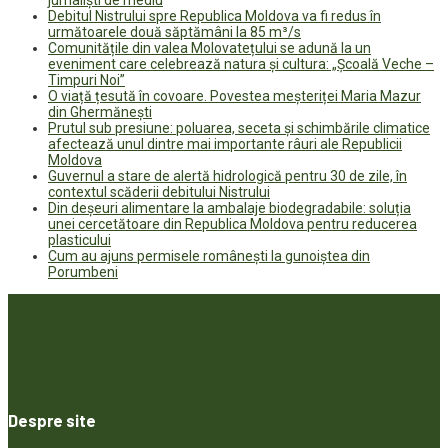
jurnaliști de mediu
Debitul Nistrului spre Republica Moldova va fi redus în
următoarele două săptămâni la 85 m³/s
Comunitățile din valea Molovatețului se adună la un
eveniment care celebrează natura și cultura: „Școală Veche –
Timpuri Noi”
O viață țesută în covoare. Povestea meșteriței Maria Mazur
din Ghermănești
Prutul sub presiune: poluarea, seceta și schimbările climatice
afectează unul dintre mai importante râuri ale Republicii
Moldova
Guvernul a stare de alertă hidrologică pentru 30 de zile, în
contextul scăderii debitului Nistrului
Din deșeuri alimentare la ambalaje biodegradabile: soluția
unei cercetătoare din Republica Moldova pentru reducerea
plasticului
Cum au ajuns permisele românești la gunoiștea din
Porumbeni
Despre site