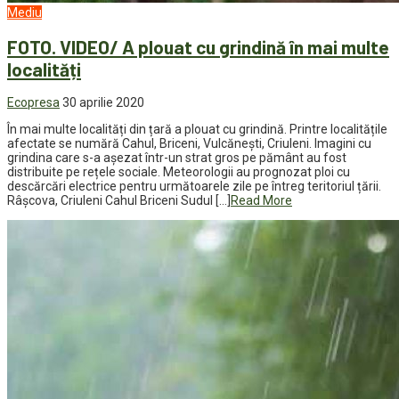
Mediu
FOTO. VIDEO/ A plouat cu grindină în mai multe
localități
Ecopresa
30 aprilie 2020
În mai multe localități din țară a plouat cu grindină. Printre localitățile
afectate se numără Cahul, Briceni, Vulcănești, Criuleni. Imagini cu
grindina care s-a așezat într-un strat gros pe pământ au fost
distribuite pe rețele sociale. Meteorologii au prognozat ploi cu
descărcări electrice pentru următoarele zile pe întreg teritoriul țării.
Râșcova, Criuleni Cahul Briceni Sudul […]
Read More