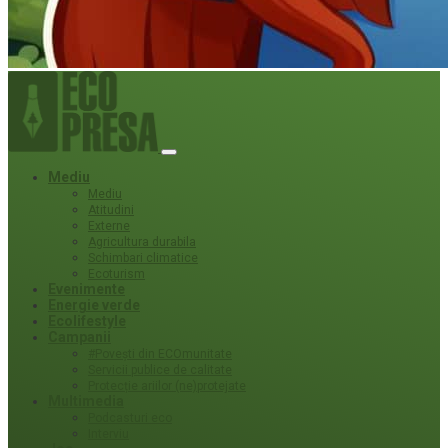
Mediu
Mediu
Atitudini
Externe
Agricultura durabila
Schimbari climatice
Ecoturism
Evenimente
Energie verde
Ecolifestyle
Campanii
#Povești din ECOmunitate
Servicii publice de calitate
Protecție ariilor (ne)protejate
Multimedia
Podcasturi eco
Interviu