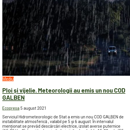
Mediu
Ploi și vijelie. Meteorologii au emis un nou COD
GALBEN
Ecopresa
5 august 2021
Serviciul Hidrometeorologic de Stat a emis un nou COD GALBEN de
instabilitate atmosferică , valabil pe 5 și 6 august. În intervalul
menționat se prevăd descărcări electrice, izolat averse puternice