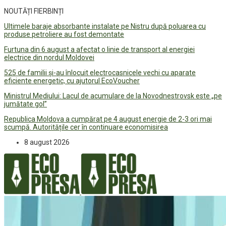
NOUTĂȚI FIERBINȚI
Ultimele baraje absorbante instalate pe Nistru după poluarea cu
produse petroliere au fost demontate
Furtuna din 6 august a afectat o linie de transport al energiei
electrice din nordul Moldovei
525 de familii și-au înlocuit electrocasnicele vechi cu aparate
eficiente energetic, cu ajutorul EcoVoucher
Ministrul Mediului: Lacul de acumulare de la Novodnestrovsk este „pe
jumătate gol”
Republica Moldova a cumpărat pe 4 august energie de 2-3 ori mai
scumpă. Autoritățile cer în continuare economisirea
8 august 2026