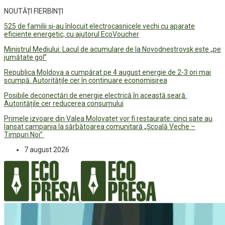
NOUTĂȚI FIERBINȚI
525 de familii și-au înlocuit electrocasnicele vechi cu aparate
eficiente energetic, cu ajutorul EcoVoucher
Ministrul Mediului: Lacul de acumulare de la Novodnestrovsk este „pe
jumătate gol”
Republica Moldova a cumpărat pe 4 august energie de 2-3 ori mai
scumpă. Autoritățile cer în continuare economisirea
Posibile deconectări de energie electrică în această seară.
Autoritățile cer reducerea consumului
Primele izvoare din Valea Molovateț vor fi restaurate: cinci sate au
lansat campania la sărbătoarea comunitară „Școală Veche –
Timpuri Noi”
7 august 2026