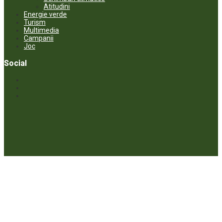
Atitudini
Energie verde
Turism
Multimedia
Campanii
Joc
Social
© ECOPRESA. All rights reserved *** Preluarea textelor care aparțin
www.ecopresa.md poate fi făcută doar cu indicarea sursei și link
activ către subiectul preluat.