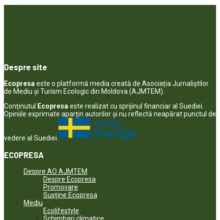
Despre site
Ecopresa
este o platformă media creată de Asociația Jurnaliștilor
de Mediu și Turism Ecologic din Moldova (AJMTEM).
Conținutul
Ecopresa
este realizat cu sprijinul financiar al Suediei.
Opiniile exprimate aparţin autorilor şi nu reflectă neapărat punctul de
vedere al Suediei.
ECOPRESA
Despre AO AJMTEM
Despre Ecopresa
Promovare
Susține Ecopresa
Mediu
Ecolifestyle
Schimbari climatice