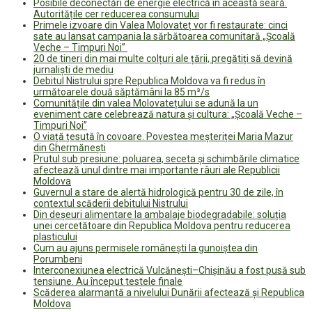
Posibile deconectări de energie electrică în această seară.
Autoritățile cer reducerea consumului
Primele izvoare din Valea Molovateț vor fi restaurate: cinci
sate au lansat campania la sărbătoarea comunitară „Școală
Veche – Timpuri Noi”
20 de tineri din mai multe colțuri ale țării, pregătiți să devină
jurnaliști de mediu
Debitul Nistrului spre Republica Moldova va fi redus în
următoarele două săptămâni la 85 m³/s
Comunitățile din valea Molovatețului se adună la un
eveniment care celebrează natura și cultura: „Școală Veche –
Timpuri Noi”
O viață țesută în covoare. Povestea meșteriței Maria Mazur
din Ghermănești
Prutul sub presiune: poluarea, seceta și schimbările climatice
afectează unul dintre mai importante râuri ale Republicii
Moldova
Guvernul a stare de alertă hidrologică pentru 30 de zile, în
contextul scăderii debitului Nistrului
Din deșeuri alimentare la ambalaje biodegradabile: soluția
unei cercetătoare din Republica Moldova pentru reducerea
plasticului
Cum au ajuns permisele românești la gunoiștea din
Porumbeni
Interconexiunea electrică Vulcănești–Chișinău a fost pusă sub
tensiune. Au început testele finale
Scăderea alarmantă a nivelului Dunării afectează și Republica
Moldova