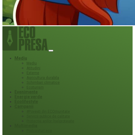
Mediu
Mediu
Atitudini
Externe
Agricultura durabila
Schimbari climatice
Ecoturism
Evenimente
Energie verde
Ecolifestyle
Campanii
#Povești din ECOmunitate
Servicii publice de calitate
Protecție ariilor (ne)protejate
Multimedia
Podcasturi eco