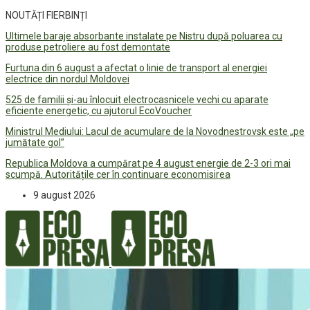
NOUTĂȚI FIERBINȚI
Ultimele baraje absorbante instalate pe Nistru după poluarea cu
produse petroliere au fost demontate
Furtuna din 6 august a afectat o linie de transport al energiei
electrice din nordul Moldovei
525 de familii și-au înlocuit electrocasnicele vechi cu aparate
eficiente energetic, cu ajutorul EcoVoucher
Ministrul Mediului: Lacul de acumulare de la Novodnestrovsk este „pe
jumătate gol”
Republica Moldova a cumpărat pe 4 august energie de 2-3 ori mai
scumpă. Autoritățile cer în continuare economisirea
9 august 2026