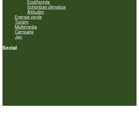
Ecolifestyle
Schimbari climatice
Atitudini
Energie verde
Turism
Multimedia
Campanii
Joc
Social
© ECOPRESA. All rights reserved *** Preluarea textelor care aparțin
www.ecopresa.md poate fi făcută doar cu indicarea sursei și link
activ către subiectul preluat.