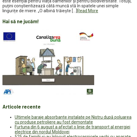
este esențial pentru viața oamenilor și pentru biodiversitate. Totuși,
puțini conștientizează câtă muncă stă în spatele unei simple
lingurițe de miere. „O albină trăiește […]
Read More
Hai să ne jucăm!
Articole recente
Ultimele baraje absorbante instalate pe Nistru după poluarea
cu produse petroliere au fost demontate
Furtuna din 6 august a afectat o linie de transport al energiei
electrice din nordul Moldovei
525 de familii și-au înlocuit electrocasnicele vechi cu aparate