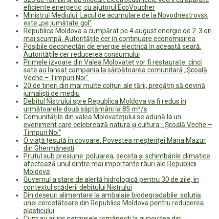
eficiente energetic, cu ajutorul EcoVoucher
Ministrul Mediului: Lacul de acumulare de la Novodnestrovsk
este „pe jumătate gol”
Republica Moldova a cumpărat pe 4 august energie de 2-3 ori
mai scumpă. Autoritățile cer în continuare economisirea
Posibile deconectări de energie electrică în această seară.
Autoritățile cer reducerea consumului
Primele izvoare din Valea Molovateț vor fi restaurate: cinci
sate au lansat campania la sărbătoarea comunitară „Școală
Veche – Timpuri Noi”
20 de tineri din mai multe colțuri ale țării, pregătiți să devină
jurnaliști de mediu
Debitul Nistrului spre Republica Moldova va fi redus în
următoarele două săptămâni la 85 m³/s
Comunitățile din valea Molovatețului se adună la un
eveniment care celebrează natura și cultura: „Școală Veche –
Timpuri Noi”
O viață țesută în covoare. Povestea meșteriței Maria Mazur
din Ghermănești
Prutul sub presiune: poluarea, seceta și schimbările climatice
afectează unul dintre mai importante râuri ale Republicii
Moldova
Guvernul a stare de alertă hidrologică pentru 30 de zile, în
contextul scăderii debitului Nistrului
Din deșeuri alimentare la ambalaje biodegradabile: soluția
unei cercetătoare din Republica Moldova pentru reducerea
plasticului
Cum au ajuns permisele românești la gunoiștea din