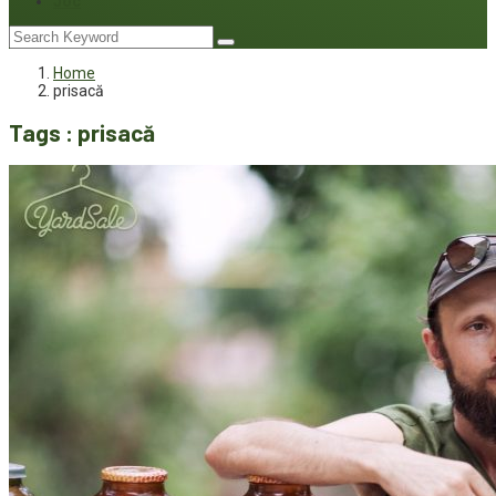
Joc
Home
prisacă
Tags : prisacă