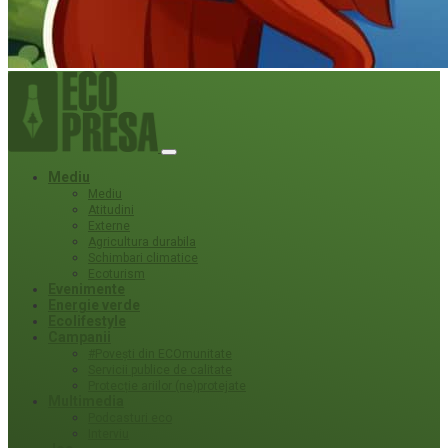
Mediu
Mediu
Atitudini
Externe
Agricultura durabila
Schimbari climatice
Ecoturism
Evenimente
Energie verde
Ecolifestyle
Campanii
#Povești din ECOmunitate
Servicii publice de calitate
Protecție ariilor (ne)protejate
Multimedia
Podcasturi eco
Interviu