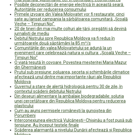
Posibile deconectări de energie electrică în această seară.
Autoritățile cer reducerea consumului
Primele izvoare din Valea Molovateț vor fi restaurate: cinci
sate au lansat campania la sărbătoarea comunitară „Școală
Veche – Timpuri Noi”
20 de tineri din mai multe colțuri ale țării, pregătiți să devină
jurnaliști de mediu
Debitul Nistrului spre Republica Moldova va fi redus în
următoarele două săptămâni la 85 m³/s
Comunitățile din valea Molovatețului se adună la un
eveniment care celebrează natura și cultura: „Școală Veche –
Timpuri Noi”
O viață țesută în covoare. Povestea meșteriței Maria Mazur
din Ghermănești
Prutul sub presiune: poluarea, seceta și schimbările climatice
afectează unul dintre mai importante râuri ale Republicii
Moldova
Guvernul a stare de alertă hidrologică pentru 30 de zile, în
contextul scăderii debitului Nistrului
Din deșeuri alimentare la ambalaje biodegradabile: soluția
unei cercetătoare din Republica Moldova pentru reducerea
plasticului
Cum au ajuns permisele românești la gunoiștea din
Porumbeni
Interconexiunea electrică Vulcănești–Chișinău a fost pusă sub
tensiune. Au început testele finale
Scăderea alarmantă a nivelului Dunării afectează și Republica
Moldova