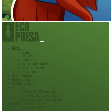
Mediu
Mediu
Atitudini
Externe
Agricultura durabila
Schimbari climatice
Ecoturism
Evenimente
Energie verde
Ecolifestyle
Campanii
#Povești din ECOmunitate
Servicii publice de calitate
Protecție ariilor (ne)protejate
Multimedia
Podcasturi eco