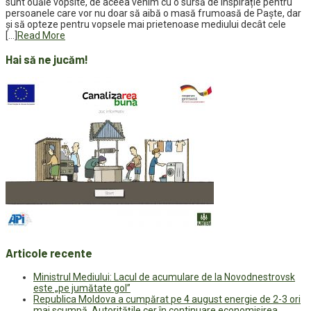
sunt ouăle vopsite, de aceea venim cu o sursă de inspirație pentru
persoanele care vor nu doar să aibă o masă frumoasă de Paște, dar
și să opteze pentru vopsele mai prietenoase mediului decât cele
[…]
Read More
Hai să ne jucăm!
Articole recente
Ministrul Mediului: Lacul de acumulare de la Novodnestrovsk
este „pe jumătate gol”
Republica Moldova a cumpărat pe 4 august energie de 2-3 ori
mai scumpă. Autoritățile cer în continuare economisirea