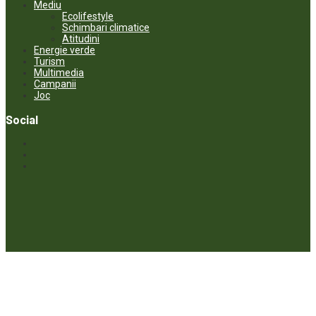
Mediu
Ecolifestyle
Schimbari climatice
Atitudini
Energie verde
Turism
Multimedia
Campanii
Joc
Social
© ECOPRESA. All rights reserved *** Preluarea textelor care aparțin
www.ecopresa.md poate fi făcută doar cu indicarea sursei și link
activ către subiectul preluat.