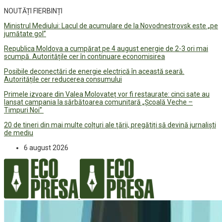
NOUTĂȚI FIERBINȚI
Ministrul Mediului: Lacul de acumulare de la Novodnestrovsk este „pe
jumătate gol”
Republica Moldova a cumpărat pe 4 august energie de 2-3 ori mai
scumpă. Autoritățile cer în continuare economisirea
Posibile deconectări de energie electrică în această seară.
Autoritățile cer reducerea consumului
Primele izvoare din Valea Molovateț vor fi restaurate: cinci sate au
lansat campania la sărbătoarea comunitară „Școală Veche –
Timpuri Noi”
20 de tineri din mai multe colțuri ale țării, pregătiți să devină jurnaliști
de mediu
6 august 2026