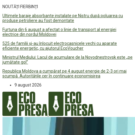
NOUTĂȚI FIERBINȚI
Ultimele baraje absorbante instalate pe Nistru după poluarea cu
produse petroliere au fost demontate
Furtuna din 6 august a afectat o linie de transport al energiei
electrice din nordul Moldovei
525 de familii și-au înlocuit electrocasnicele vechi cu aparate
eficiente energetic, cu ajutorul EcoVoucher
Ministrul Mediului: Lacul de acumulare de la Novodnestrovsk este „pe
jumătate gol”
Republica Moldova a cumpărat pe 4 august energie de 2-3 ori mai
scumpă. Autoritățile cer în continuare economisirea
9 august 2026