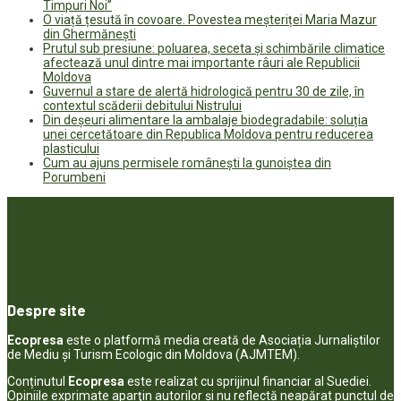
Timpuri Noi”
O viață țesută în covoare. Povestea meșteriței Maria Mazur
din Ghermănești
Prutul sub presiune: poluarea, seceta și schimbările climatice
afectează unul dintre mai importante râuri ale Republicii
Moldova
Guvernul a stare de alertă hidrologică pentru 30 de zile, în
contextul scăderii debitului Nistrului
Din deșeuri alimentare la ambalaje biodegradabile: soluția
unei cercetătoare din Republica Moldova pentru reducerea
plasticului
Cum au ajuns permisele românești la gunoiștea din
Porumbeni
Despre site
Ecopresa
este o platformă media creată de Asociația Jurnaliștilor
de Mediu și Turism Ecologic din Moldova (AJMTEM).
Conținutul
Ecopresa
este realizat cu sprijinul financiar al Suediei.
Opiniile exprimate aparţin autorilor şi nu reflectă neapărat punctul de