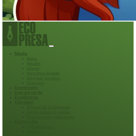
Mediu
Mediu
Atitudini
Externe
Agricultura durabila
Schimbari climatice
Ecoturism
Evenimente
Energie verde
Ecolifestyle
Campanii
#Povești din ECOmunitate
Servicii publice de calitate
Protecție ariilor (ne)protejate
Multimedia
Podcasturi eco
Interviu