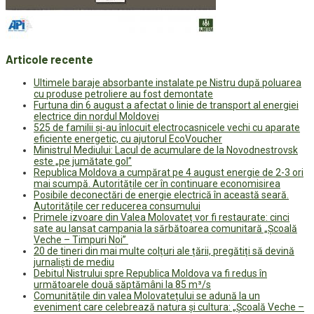
Articole recente
Ultimele baraje absorbante instalate pe Nistru după poluarea
cu produse petroliere au fost demontate
Furtuna din 6 august a afectat o linie de transport al energiei
electrice din nordul Moldovei
525 de familii și-au înlocuit electrocasnicele vechi cu aparate
eficiente energetic, cu ajutorul EcoVoucher
Ministrul Mediului: Lacul de acumulare de la Novodnestrovsk
este „pe jumătate gol”
Republica Moldova a cumpărat pe 4 august energie de 2-3 ori
mai scumpă. Autoritățile cer în continuare economisirea
Posibile deconectări de energie electrică în această seară.
Autoritățile cer reducerea consumului
Primele izvoare din Valea Molovateț vor fi restaurate: cinci
sate au lansat campania la sărbătoarea comunitară „Școală
Veche – Timpuri Noi”
20 de tineri din mai multe colțuri ale țării, pregătiți să devină
jurnaliști de mediu
Debitul Nistrului spre Republica Moldova va fi redus în
următoarele două săptămâni la 85 m³/s
Comunitățile din valea Molovatețului se adună la un
eveniment care celebrează natura și cultura: „Școală Veche –