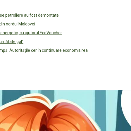
use petroliere au fost demontate
 din nordul Moldovei
e energetic, cu ajutorul EcoVoucher
jumătate gol”
pă. Autoritățile cer în continuare economisirea