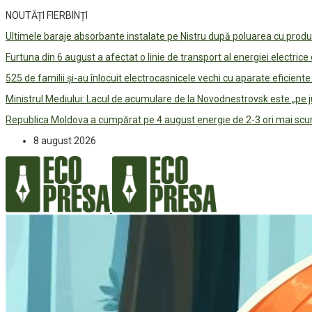
NOUTĂȚI FIERBINȚI
Ultimele baraje absorbante instalate pe Nistru după poluarea cu prod
Furtuna din 6 august a afectat o linie de transport al energiei electrice
525 de familii și-au înlocuit electrocasnicele vechi cu aparate eficient
Ministrul Mediului: Lacul de acumulare de la Novodnestrovsk este „pe 
Republica Moldova a cumpărat pe 4 august energie de 2-3 ori mai scum
8 august 2026