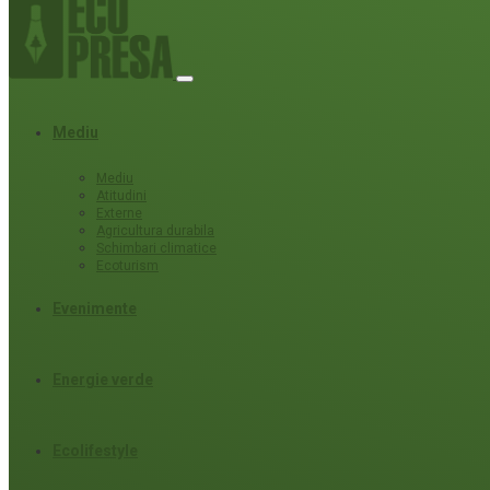
Mediu
Mediu
Atitudini
Externe
Agricultura durabila
Schimbari climatice
Ecoturism
Evenimente
Energie verde
Ecolifestyle