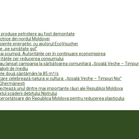
u produse petroliere au fost demontate
ectrice din nordul Moldovei
ficiente energetic, cu ajutorul EcoVoucher
e „pe jumătate gol”
i scumpă. Autoritățile cer în continuare economisirea
ritățile cer reducerea consumului
te au lansat campania la sărbătoarea comunitară „Școală Veche – Timpur
naliști de mediu
rele două săptămâni la 85 m³/s
are celebrează natura și cultura: „Școală Veche – Timpuri Noi”
n Ghermănești
fectează unul dintre mai importante râuri ale Republicii Moldova
tul scăderii debitului Nistrului
 cercetătoare din Republica Moldova pentru reducerea plasticului