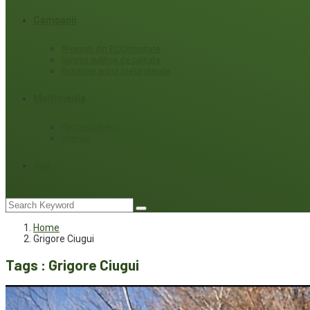
Campanii
#Povești din ECOmunitate
Servicii publice de calitate
Protecție ariilor (ne)protejate
Multimedia
Podcasturi eco
Interviu
Joc
Home
Grigore Ciugui
Tags : Grigore Ciugui