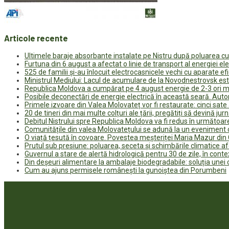
Articole recente
Ultimele baraje absorbante instalate pe Nistru după poluarea c
Furtuna din 6 august a afectat o linie de transport al energiei el
525 de familii și-au înlocuit electrocasnicele vechi cu aparate e
Ministrul Mediului: Lacul de acumulare de la Novodnestrovsk est
Republica Moldova a cumpărat pe 4 august energie de 2-3 ori ma
Posibile deconectări de energie electrică în această seară. Auto
Primele izvoare din Valea Molovateț vor fi restaurate: cinci sa
20 de tineri din mai multe colțuri ale țării, pregătiți să devină jur
Debitul Nistrului spre Republica Moldova va fi redus în următoa
Comunitățile din valea Molovatețului se adună la un eveniment c
O viață țesută în covoare. Povestea meșteriței Maria Mazur di
Prutul sub presiune: poluarea, seceta și schimbările climatice a
Guvernul a stare de alertă hidrologică pentru 30 de zile, în contex
Din deșeuri alimentare la ambalaje biodegradabile: soluția unei
Cum au ajuns permisele românești la gunoiștea din Porumbeni