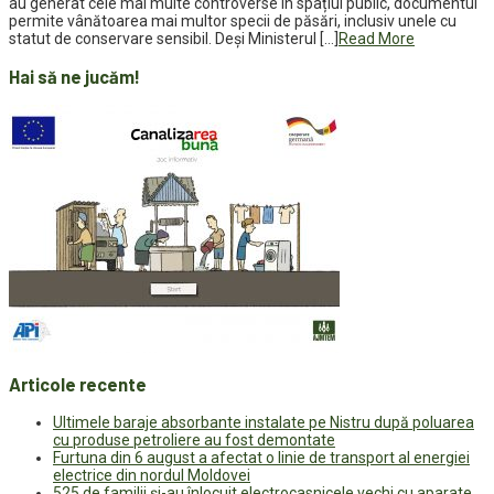
au generat cele mai multe controverse în spațiul public, documentul
permite vânătoarea mai multor specii de păsări, inclusiv unele cu
statut de conservare sensibil. Deși Ministerul […]
Read More
Hai să ne jucăm!
Articole recente
Ultimele baraje absorbante instalate pe Nistru după poluarea
cu produse petroliere au fost demontate
Furtuna din 6 august a afectat o linie de transport al energiei
electrice din nordul Moldovei
525 de familii și-au înlocuit electrocasnicele vechi cu aparate