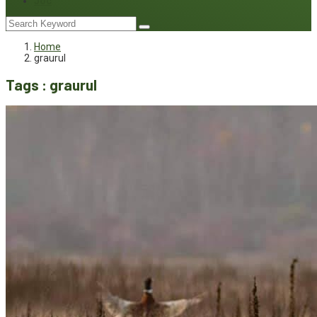
Joc
Home
graurul
Tags : graurul