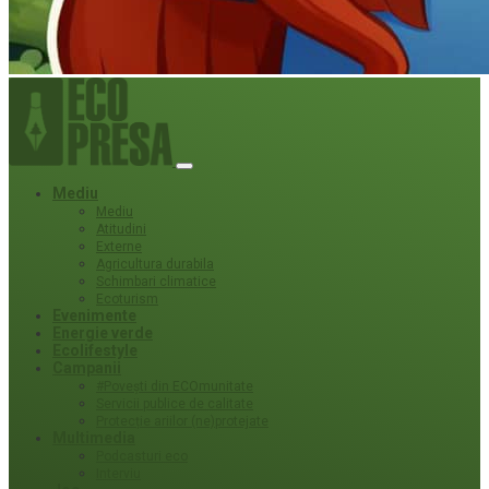
Mediu
Mediu
Atitudini
Externe
Agricultura durabila
Schimbari climatice
Ecoturism
Evenimente
Energie verde
Ecolifestyle
Campanii
#Povești din ECOmunitate
Servicii publice de calitate
Protecție ariilor (ne)protejate
Multimedia
Podcasturi eco
Interviu