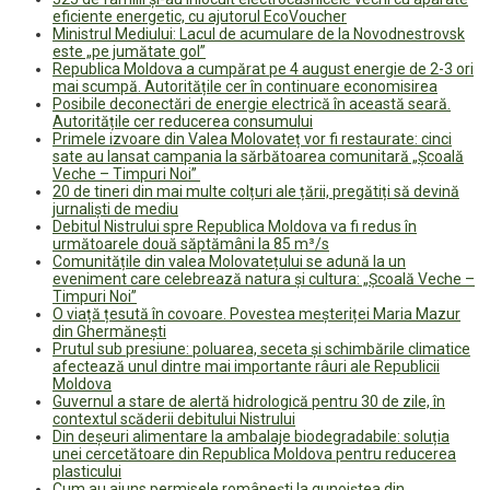
eficiente energetic, cu ajutorul EcoVoucher
Ministrul Mediului: Lacul de acumulare de la Novodnestrovsk
este „pe jumătate gol”
Republica Moldova a cumpărat pe 4 august energie de 2-3 ori
mai scumpă. Autoritățile cer în continuare economisirea
Posibile deconectări de energie electrică în această seară.
Autoritățile cer reducerea consumului
Primele izvoare din Valea Molovateț vor fi restaurate: cinci
sate au lansat campania la sărbătoarea comunitară „Școală
Veche – Timpuri Noi”
20 de tineri din mai multe colțuri ale țării, pregătiți să devină
jurnaliști de mediu
Debitul Nistrului spre Republica Moldova va fi redus în
următoarele două săptămâni la 85 m³/s
Comunitățile din valea Molovatețului se adună la un
eveniment care celebrează natura și cultura: „Școală Veche –
Timpuri Noi”
O viață țesută în covoare. Povestea meșteriței Maria Mazur
din Ghermănești
Prutul sub presiune: poluarea, seceta și schimbările climatice
afectează unul dintre mai importante râuri ale Republicii
Moldova
Guvernul a stare de alertă hidrologică pentru 30 de zile, în
contextul scăderii debitului Nistrului
Din deșeuri alimentare la ambalaje biodegradabile: soluția
unei cercetătoare din Republica Moldova pentru reducerea
plasticului
Cum au ajuns permisele românești la gunoiștea din