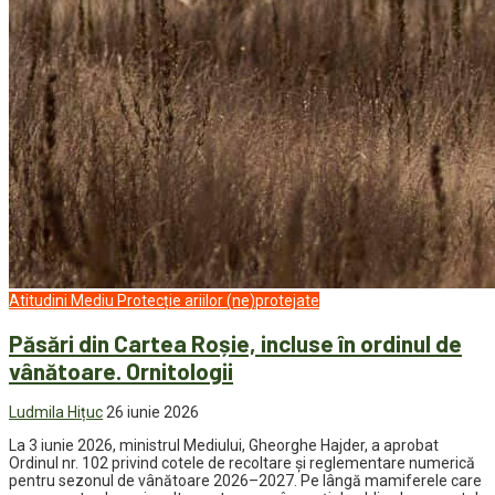
Atitudini
Mediu
Protecție ariilor (ne)protejate
Păsări din Cartea Roșie, incluse în ordinul de
vânătoare. Ornitologii
Ludmila Hițuc
26 iunie 2026
La 3 iunie 2026, ministrul Mediului, Gheorghe Hajder, a aprobat
Ordinul nr. 102 privind cotele de recoltare și reglementare numerică
pentru sezonul de vânătoare 2026–2027. Pe lângă mamiferele care