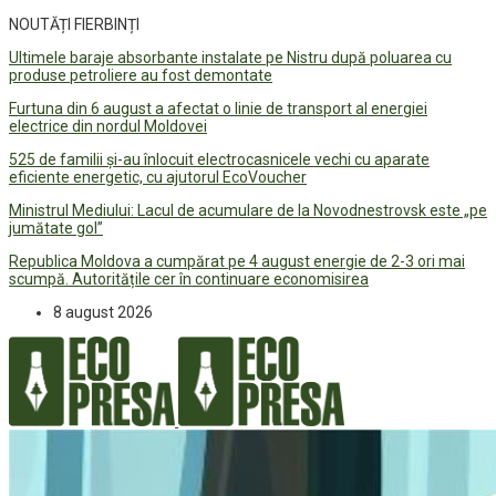
NOUTĂȚI FIERBINȚI
Ultimele baraje absorbante instalate pe Nistru după poluarea cu
produse petroliere au fost demontate
Furtuna din 6 august a afectat o linie de transport al energiei
electrice din nordul Moldovei
525 de familii și-au înlocuit electrocasnicele vechi cu aparate
eficiente energetic, cu ajutorul EcoVoucher
Ministrul Mediului: Lacul de acumulare de la Novodnestrovsk este „pe
jumătate gol”
Republica Moldova a cumpărat pe 4 august energie de 2-3 ori mai
scumpă. Autoritățile cer în continuare economisirea
8 august 2026