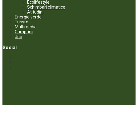
Ecolifestyle
Schimbari climatice
Atitudini
Energie verde
Turism
Multimedia
Campanii
Joc
Social
© ECOPRESA. All rights reserved *** Preluarea textelor care aparțin
www.ecopresa.md poate fi făcută doar cu indicarea sursei și link
activ către subiectul preluat.