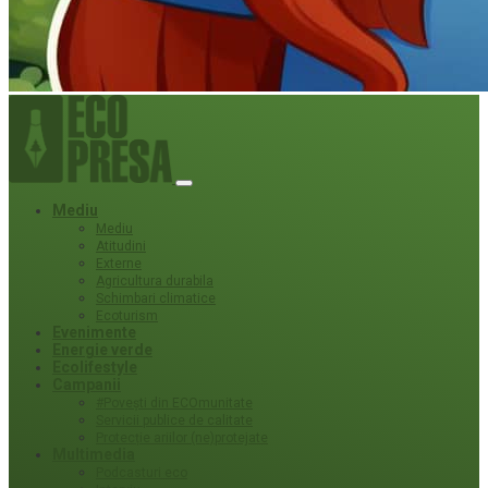
Mediu
Mediu
Atitudini
Externe
Agricultura durabila
Schimbari climatice
Ecoturism
Evenimente
Energie verde
Ecolifestyle
Campanii
#Povești din ECOmunitate
Servicii publice de calitate
Protecție ariilor (ne)protejate
Multimedia
Podcasturi eco