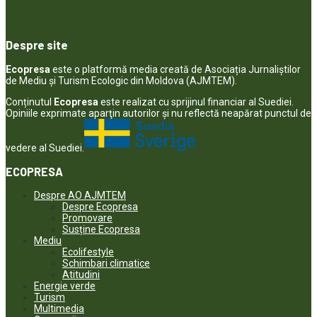
Despre site
Ecopresa
este o platformă media creată de Asociația Jurnaliștilor
de Mediu și Turism Ecologic din Moldova (AJMTEM).
Conținutul
Ecopresa
este realizat cu sprijinul financiar al Suediei.
Opiniile exprimate aparţin autorilor şi nu reflectă neapărat punctul de
vedere al Suediei.
ECOPRESA
Despre AO AJMTEM
Despre Ecopresa
Promovare
Susține Ecopresa
Mediu
Ecolifestyle
Schimbari climatice
Atitudini
Energie verde
Turism
Multimedia