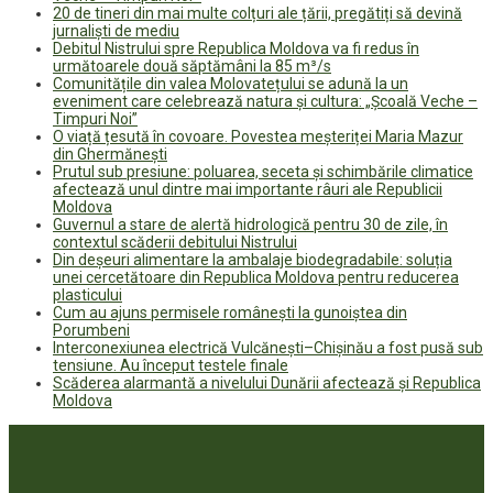
20 de tineri din mai multe colțuri ale țării, pregătiți să devină
jurnaliști de mediu
Debitul Nistrului spre Republica Moldova va fi redus în
următoarele două săptămâni la 85 m³/s
Comunitățile din valea Molovatețului se adună la un
eveniment care celebrează natura și cultura: „Școală Veche –
Timpuri Noi”
O viață țesută în covoare. Povestea meșteriței Maria Mazur
din Ghermănești
Prutul sub presiune: poluarea, seceta și schimbările climatice
afectează unul dintre mai importante râuri ale Republicii
Moldova
Guvernul a stare de alertă hidrologică pentru 30 de zile, în
contextul scăderii debitului Nistrului
Din deșeuri alimentare la ambalaje biodegradabile: soluția
unei cercetătoare din Republica Moldova pentru reducerea
plasticului
Cum au ajuns permisele românești la gunoiștea din
Porumbeni
Interconexiunea electrică Vulcănești–Chișinău a fost pusă sub
tensiune. Au început testele finale
Scăderea alarmantă a nivelului Dunării afectează și Republica
Moldova