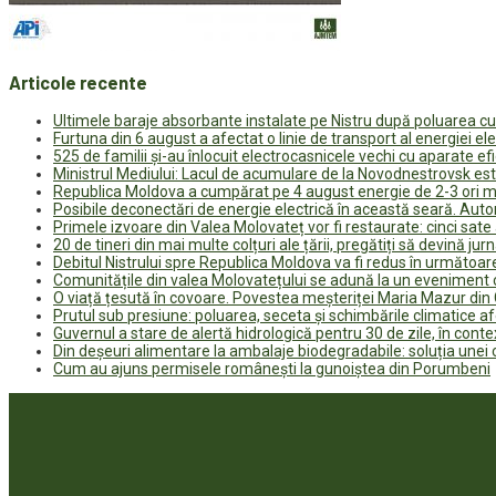
Articole recente
Ultimele baraje absorbante instalate pe Nistru după poluarea c
Furtuna din 6 august a afectat o linie de transport al energiei el
525 de familii și-au înlocuit electrocasnicele vechi cu aparate e
Ministrul Mediului: Lacul de acumulare de la Novodnestrovsk est
Republica Moldova a cumpărat pe 4 august energie de 2-3 ori ma
Posibile deconectări de energie electrică în această seară. Auto
Primele izvoare din Valea Molovateț vor fi restaurate: cinci sa
20 de tineri din mai multe colțuri ale țării, pregătiți să devină jur
Debitul Nistrului spre Republica Moldova va fi redus în următoa
Comunitățile din valea Molovatețului se adună la un eveniment c
O viață țesută în covoare. Povestea meșteriței Maria Mazur di
Prutul sub presiune: poluarea, seceta și schimbările climatice a
Guvernul a stare de alertă hidrologică pentru 30 de zile, în contex
Din deșeuri alimentare la ambalaje biodegradabile: soluția unei
Cum au ajuns permisele românești la gunoiștea din Porumbeni