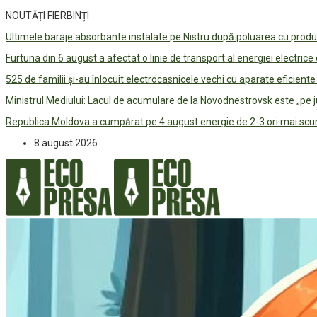
NOUTĂȚI FIERBINȚI
Ultimele baraje absorbante instalate pe Nistru după poluarea cu prod
Furtuna din 6 august a afectat o linie de transport al energiei electrice
525 de familii și-au înlocuit electrocasnicele vechi cu aparate eficient
Ministrul Mediului: Lacul de acumulare de la Novodnestrovsk este „pe 
Republica Moldova a cumpărat pe 4 august energie de 2-3 ori mai scum
8 august 2026