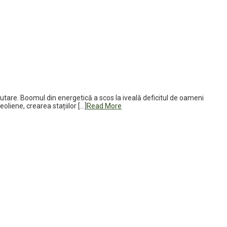
 căutare. Boomul din energetică a scos la iveală deficitul de oameni
oliene, crearea stațiilor […]
Read More