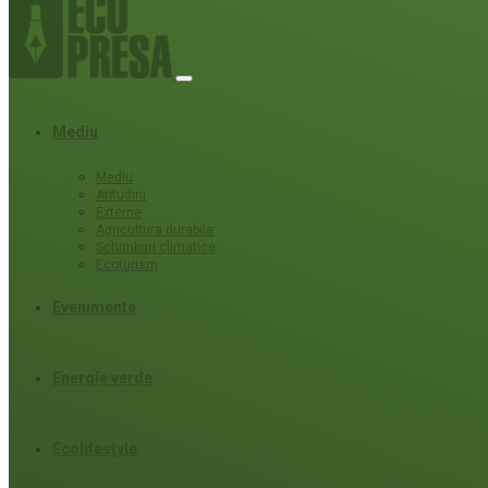
Mediu
Mediu
Atitudini
Externe
Agricultura durabila
Schimbari climatice
Ecoturism
Evenimente
Energie verde
Ecolifestyle