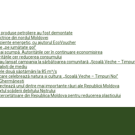
u produse petroliere au fost demontate
ectrice din nordul Moldovei
ficiente energetic, cu ajutorul EcoVoucher
e „pe jumătate gol”
i scumpă. Autoritățile cer în continuare economisirea
ritățile cer reducerea consumului
te au lansat campania la sărbătoarea comunitară „Școală Veche – Timpur
naliști de mediu
rele două săptămâni la 85 m³/s
are celebrează natura și cultura: „Școală Veche – Timpuri Noi”
n Ghermănești
fectează unul dintre mai importante râuri ale Republicii Moldova
tul scăderii debitului Nistrului
 cercetătoare din Republica Moldova pentru reducerea plasticului