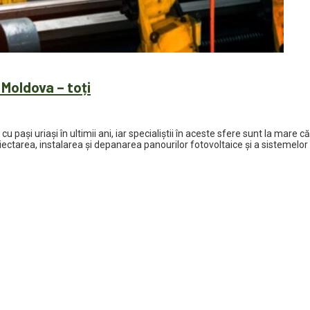
 Moldova – toți
u pași uriași în ultimii ani, iar specialiștii în aceste sfere sunt la mare
oiectarea, instalarea și depanarea panourilor fotovoltaice și a sistemelor e