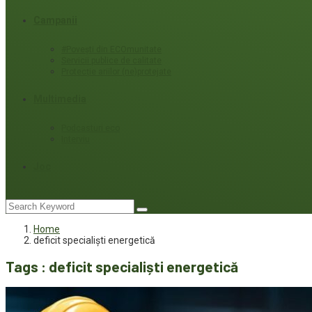
Campanii
#Povești din ECOmunitate
Servicii publice de calitate
Protecție ariilor (ne)protejate
Multimedia
Podcasturi eco
Interviu
Joc
Home
deficit specialiști energetică
Tags : deficit specialiști energetică