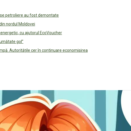
use petroliere au fost demontate
 din nordul Moldovei
e energetic, cu ajutorul EcoVoucher
jumătate gol”
pă. Autoritățile cer în continuare economisirea