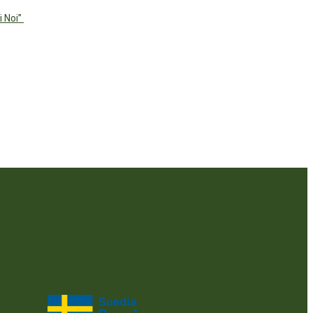
i Noi”