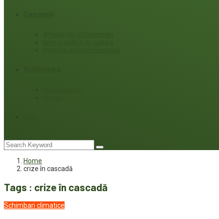
Campanii
#Povești din ECOmunitate
Servicii publice de calitate
Protecție ariilor (ne)protejate
Multimedia
Podcasturi eco
Interviu
Joc
Home
crize în cascadă
Tags : crize în cascadă
Schimbari climatice