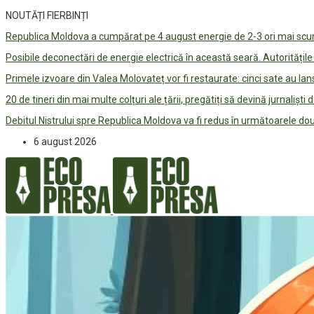
NOUTĂȚI FIERBINȚI
Republica Moldova a cumpărat pe 4 august energie de 2-3 ori mai scum
Posibile deconectări de energie electrică în această seară. Autorități
Primele izvoare din Valea Molovateț vor fi restaurate: cinci sate au 
20 de tineri din mai multe colțuri ale țării, pregătiți să devină jurnaliști
Debitul Nistrului spre Republica Moldova va fi redus în următoarele d
6 august 2026