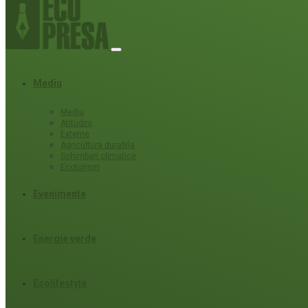
Mediu
Mediu
Atitudini
Externe
Agricultura durabila
Schimbari climatice
Ecoturism
Evenimente
Energie verde
Ecolifestyle