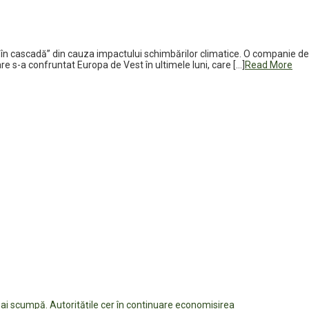
 „în cascadă” din cauza impactului schimbărilor climatice. O companie de a
are s-a confruntat Europa de Vest în ultimele luni, care […]
Read More
i scumpă. Autoritățile cer în continuare economisirea