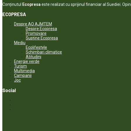
Conținutul
Ecopresa
este realizat cu sprijinul financiar al Suediei. Opi
ECOPRESA
Despre AO AJMTEM
Despre Ecopresa
Promovare
Susține Ecopresa
Mediu
Ecolifestyle
Schimbari climatice
Atitudini
Energie verde
Turism
Multimedia
Campanii
Joc
Social