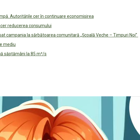
pă. Autoritățile cer în continuare economisirea
le cer reducerea consumului
lansat campania la sărbătoarea comunitară „Școală Veche – Timpuri Noi”
 de mediu
ouă săptămâni la 85 m³/s