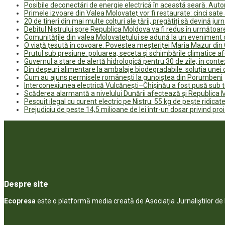
Posibile deconectări de energie electrică în această seară. Auto
Primele izvoare din Valea Molovateț vor fi restaurate: cinci sa
20 de tineri din mai multe colțuri ale țării, pregătiți să devină jur
Debitul Nistrului spre Republica Moldova va fi redus în următoa
Comunitățile din valea Molovatețului se adună la un eveniment c
O viață țesută în covoare. Povestea meșteriței Maria Mazur di
Prutul sub presiune: poluarea, seceta și schimbările climatice a
Guvernul a stare de alertă hidrologică pentru 30 de zile, în contex
Din deșeuri alimentare la ambalaje biodegradabile: soluția unei
Cum au ajuns permisele românești la gunoiștea din Porumbeni
Interconexiunea electrică Vulcănești–Chișinău a fost pusă sub t
Scăderea alarmantă a nivelului Dunării afectează și Republica
Pescuit ilegal cu curent electric pe Nistru: 55 kg de pește ridicate
Prejudiciu de peste 14,5 milioane de lei într-un dosar privind pro
Despre site
Ecopresa
este o platformă media creată de Asociația Jurnaliștilor d