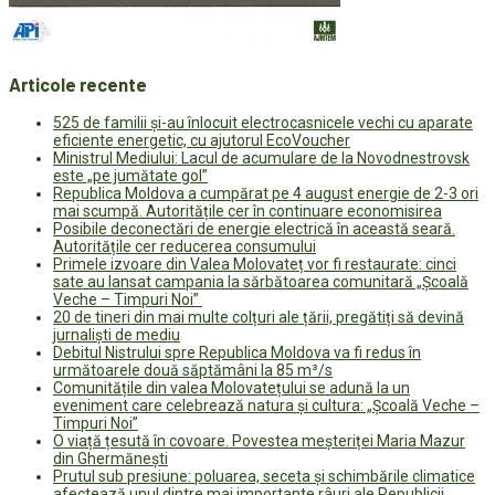
Articole recente
525 de familii și-au înlocuit electrocasnicele vechi cu aparate
eficiente energetic, cu ajutorul EcoVoucher
Ministrul Mediului: Lacul de acumulare de la Novodnestrovsk
este „pe jumătate gol”
Republica Moldova a cumpărat pe 4 august energie de 2-3 ori
mai scumpă. Autoritățile cer în continuare economisirea
Posibile deconectări de energie electrică în această seară.
Autoritățile cer reducerea consumului
Primele izvoare din Valea Molovateț vor fi restaurate: cinci
sate au lansat campania la sărbătoarea comunitară „Școală
Veche – Timpuri Noi”
20 de tineri din mai multe colțuri ale țării, pregătiți să devină
jurnaliști de mediu
Debitul Nistrului spre Republica Moldova va fi redus în
următoarele două săptămâni la 85 m³/s
Comunitățile din valea Molovatețului se adună la un
eveniment care celebrează natura și cultura: „Școală Veche –
Timpuri Noi”
O viață țesută în covoare. Povestea meșteriței Maria Mazur
din Ghermănești
Prutul sub presiune: poluarea, seceta și schimbările climatice
afectează unul dintre mai importante râuri ale Republicii