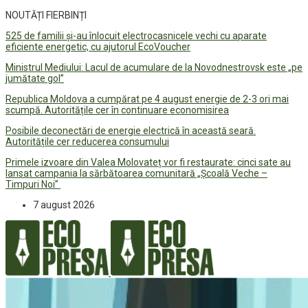
NOUTĂȚI FIERBINȚI
525 de familii și-au înlocuit electrocasnicele vechi cu aparate
eficiente energetic, cu ajutorul EcoVoucher
Ministrul Mediului: Lacul de acumulare de la Novodnestrovsk este „pe
jumătate gol”
Republica Moldova a cumpărat pe 4 august energie de 2-3 ori mai
scumpă. Autoritățile cer în continuare economisirea
Posibile deconectări de energie electrică în această seară.
Autoritățile cer reducerea consumului
Primele izvoare din Valea Molovateț vor fi restaurate: cinci sate au
lansat campania la sărbătoarea comunitară „Școală Veche –
Timpuri Noi”
7 august 2026