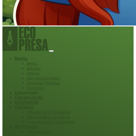
Mediu
Mediu
Atitudini
Externe
Agricultura durabila
Schimbari climatice
Ecoturism
Evenimente
Energie verde
Ecolifestyle
Campanii
#Povești din ECOmunitate
Servicii publice de calitate
Protecție ariilor (ne)protejate
Multimedia
Podcasturi eco