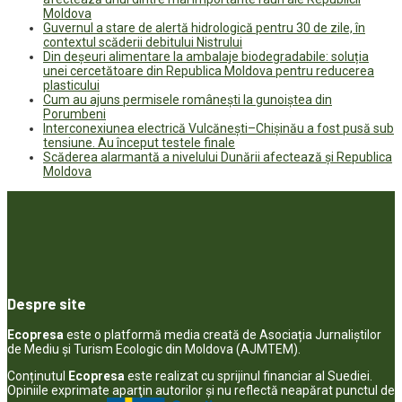
Moldova
Guvernul a stare de alertă hidrologică pentru 30 de zile, în
contextul scăderii debitului Nistrului
Din deșeuri alimentare la ambalaje biodegradabile: soluția
unei cercetătoare din Republica Moldova pentru reducerea
plasticului
Cum au ajuns permisele românești la gunoiștea din
Porumbeni
Interconexiunea electrică Vulcănești–Chișinău a fost pusă sub
tensiune. Au început testele finale
Scăderea alarmantă a nivelului Dunării afectează și Republica
Moldova
Despre site
Ecopresa
este o platformă media creată de Asociația Jurnaliștilor
de Mediu și Turism Ecologic din Moldova (AJMTEM).
Conținutul
Ecopresa
este realizat cu sprijinul financiar al Suediei.
Opiniile exprimate aparţin autorilor şi nu reflectă neapărat punctul de