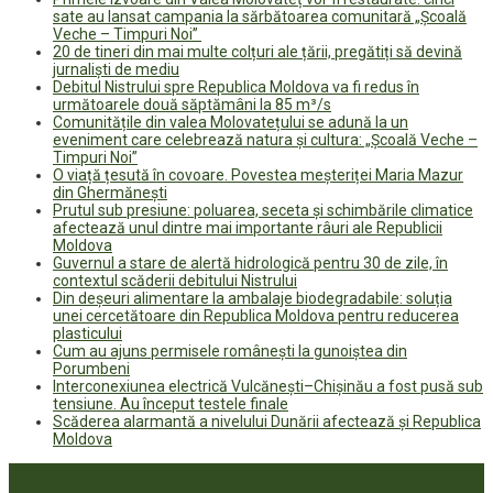
sate au lansat campania la sărbătoarea comunitară „Școală
Veche – Timpuri Noi”
20 de tineri din mai multe colțuri ale țării, pregătiți să devină
jurnaliști de mediu
Debitul Nistrului spre Republica Moldova va fi redus în
următoarele două săptămâni la 85 m³/s
Comunitățile din valea Molovatețului se adună la un
eveniment care celebrează natura și cultura: „Școală Veche –
Timpuri Noi”
O viață țesută în covoare. Povestea meșteriței Maria Mazur
din Ghermănești
Prutul sub presiune: poluarea, seceta și schimbările climatice
afectează unul dintre mai importante râuri ale Republicii
Moldova
Guvernul a stare de alertă hidrologică pentru 30 de zile, în
contextul scăderii debitului Nistrului
Din deșeuri alimentare la ambalaje biodegradabile: soluția
unei cercetătoare din Republica Moldova pentru reducerea
plasticului
Cum au ajuns permisele românești la gunoiștea din
Porumbeni
Interconexiunea electrică Vulcănești–Chișinău a fost pusă sub
tensiune. Au început testele finale
Scăderea alarmantă a nivelului Dunării afectează și Republica
Moldova