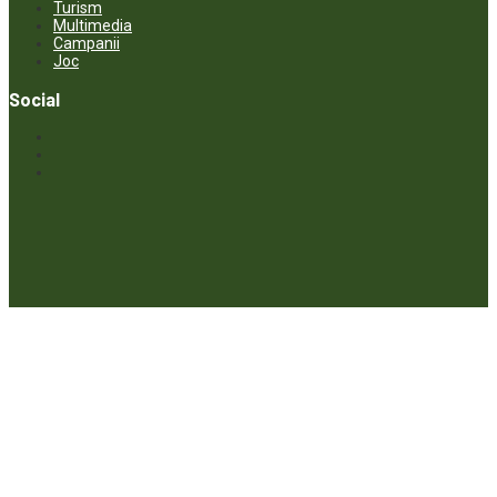
Turism
Multimedia
Campanii
Joc
Social
© ECOPRESA. All rights reserved *** Preluarea textelor care aparțin
www.ecopresa.md poate fi făcută doar cu indicarea sursei și link
activ către subiectul preluat.