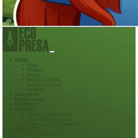
Mediu
Mediu
Atitudini
Externe
Agricultura durabila
Schimbari climatice
Ecoturism
Evenimente
Energie verde
Ecolifestyle
Campanii
#Povești din ECOmunitate
Servicii publice de calitate
Protecție ariilor (ne)protejate
Multimedia
Podcasturi eco