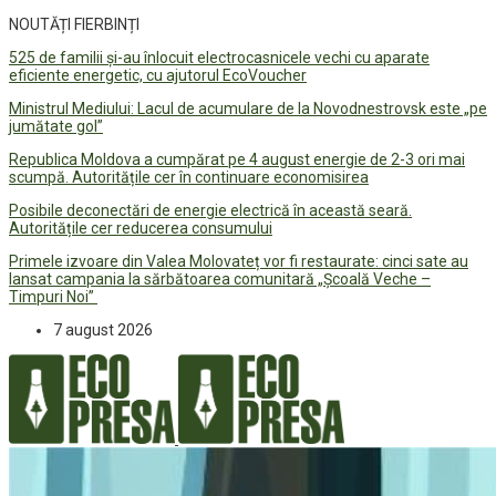
NOUTĂȚI FIERBINȚI
525 de familii și-au înlocuit electrocasnicele vechi cu aparate
eficiente energetic, cu ajutorul EcoVoucher
Ministrul Mediului: Lacul de acumulare de la Novodnestrovsk este „pe
jumătate gol”
Republica Moldova a cumpărat pe 4 august energie de 2-3 ori mai
scumpă. Autoritățile cer în continuare economisirea
Posibile deconectări de energie electrică în această seară.
Autoritățile cer reducerea consumului
Primele izvoare din Valea Molovateț vor fi restaurate: cinci sate au
lansat campania la sărbătoarea comunitară „Școală Veche –
Timpuri Noi”
7 august 2026