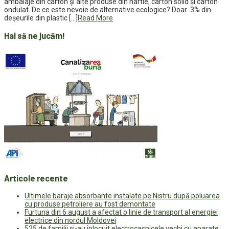
ambalaje din carton și alte produse din hârtie, carton solid și carton
ondulat. De ce este nevoie de alternative ecologice? Doar 3% din
deșeurile din plastic […]
Read More
Hai să ne jucăm!
Articole recente
Ultimele baraje absorbante instalate pe Nistru după poluarea
cu produse petroliere au fost demontate
Furtuna din 6 august a afectat o linie de transport al energiei
electrice din nordul Moldovei
525 de familii și-au înlocuit electrocasnicele vechi cu aparate