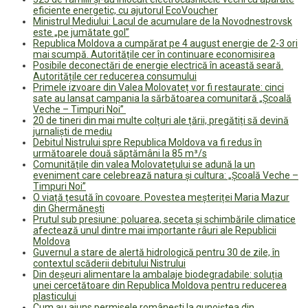
eficiente energetic, cu ajutorul EcoVoucher
Ministrul Mediului: Lacul de acumulare de la Novodnestrovsk
este „pe jumătate gol”
Republica Moldova a cumpărat pe 4 august energie de 2-3 ori
mai scumpă. Autoritățile cer în continuare economisirea
Posibile deconectări de energie electrică în această seară.
Autoritățile cer reducerea consumului
Primele izvoare din Valea Molovateț vor fi restaurate: cinci
sate au lansat campania la sărbătoarea comunitară „Școală
Veche – Timpuri Noi”
20 de tineri din mai multe colțuri ale țării, pregătiți să devină
jurnaliști de mediu
Debitul Nistrului spre Republica Moldova va fi redus în
următoarele două săptămâni la 85 m³/s
Comunitățile din valea Molovatețului se adună la un
eveniment care celebrează natura și cultura: „Școală Veche –
Timpuri Noi”
O viață țesută în covoare. Povestea meșteriței Maria Mazur
din Ghermănești
Prutul sub presiune: poluarea, seceta și schimbările climatice
afectează unul dintre mai importante râuri ale Republicii
Moldova
Guvernul a stare de alertă hidrologică pentru 30 de zile, în
contextul scăderii debitului Nistrului
Din deșeuri alimentare la ambalaje biodegradabile: soluția
unei cercetătoare din Republica Moldova pentru reducerea
plasticului
Cum au ajuns permisele românești la gunoiștea din