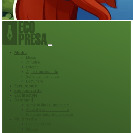
Mediu
Mediu
Atitudini
Externe
Agricultura durabila
Schimbari climatice
Ecoturism
Evenimente
Energie verde
Ecolifestyle
Campanii
#Povești din ECOmunitate
Servicii publice de calitate
Protecție ariilor (ne)protejate
Multimedia
Podcasturi eco
Interviu