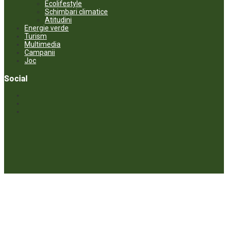
Ecolifestyle
Schimbari climatice
Atitudini
Energie verde
Turism
Multimedia
Campanii
Joc
Social
© ECOPRESA. All rights reserved *** Preluarea textelor care aparțin
www.ecopresa.md poate fi făcută doar cu indicarea sursei și link
activ către subiectul preluat.