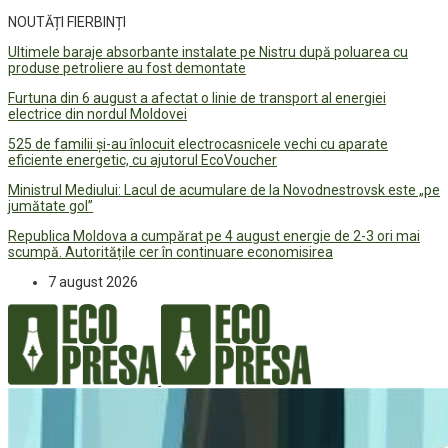
NOUTĂȚI FIERBINȚI
Ultimele baraje absorbante instalate pe Nistru după poluarea cu
produse petroliere au fost demontate
Furtuna din 6 august a afectat o linie de transport al energiei
electrice din nordul Moldovei
525 de familii și-au înlocuit electrocasnicele vechi cu aparate
eficiente energetic, cu ajutorul EcoVoucher
Ministrul Mediului: Lacul de acumulare de la Novodnestrovsk este „pe
jumătate gol”
Republica Moldova a cumpărat pe 4 august energie de 2-3 ori mai
scumpă. Autoritățile cer în continuare economisirea
7 august 2026