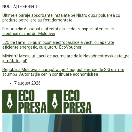
NOUTĂȚI FIERBINȚI
Ultimele baraje absorbante instalate pe Nistru după poluarea cu
produse petroliere au fost demontate
Furtuna din 6 august a afectat o linie de transport al energiei
electrice din nordul Moldovei
525 de familii și-au înlocuit electrocasnicele vechi cu aparate
eficiente energetic, cu ajutorul EcoVoucher
Ministrul Mediului: Lacul de acumulare de la Novodnestrovsk este „pe
jumătate gol”
Republica Moldova a cumpărat pe 4 august energie de 2-3 ori mai
scumpă. Autoritățile cer în continuare economisirea
7 august 2026