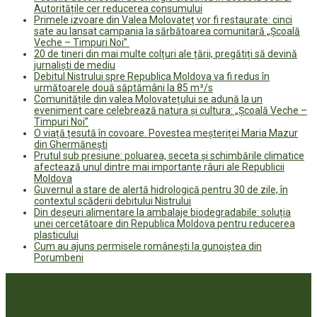
Autoritățile cer reducerea consumului
Primele izvoare din Valea Molovateț vor fi restaurate: cinci
sate au lansat campania la sărbătoarea comunitară „Școală
Veche – Timpuri Noi”
20 de tineri din mai multe colțuri ale țării, pregătiți să devină
jurnaliști de mediu
Debitul Nistrului spre Republica Moldova va fi redus în
următoarele două săptămâni la 85 m³/s
Comunitățile din valea Molovatețului se adună la un
eveniment care celebrează natura și cultura: „Școală Veche –
Timpuri Noi”
O viață țesută în covoare. Povestea meșteriței Maria Mazur
din Ghermănești
Prutul sub presiune: poluarea, seceta și schimbările climatice
afectează unul dintre mai importante râuri ale Republicii
Moldova
Guvernul a stare de alertă hidrologică pentru 30 de zile, în
contextul scăderii debitului Nistrului
Din deșeuri alimentare la ambalaje biodegradabile: soluția
unei cercetătoare din Republica Moldova pentru reducerea
plasticului
Cum au ajuns permisele românești la gunoiștea din
Porumbeni