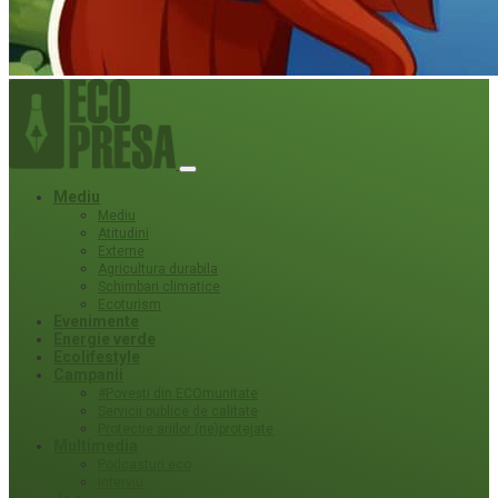
Mediu
Mediu
Atitudini
Externe
Agricultura durabila
Schimbari climatice
Ecoturism
Evenimente
Energie verde
Ecolifestyle
Campanii
#Povești din ECOmunitate
Servicii publice de calitate
Protecție ariilor (ne)protejate
Multimedia
Podcasturi eco
Interviu