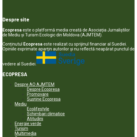
Despre site
Ecopresa
este o platformă media creată de Asociația Jurnaliștilor
de Mediu și Turism Ecologic din Moldova (AJMTEM).
Conținutul
Ecopresa
este realizat cu sprijinul financiar al Suediei.
Opiniile exprimate aparţin autorilor şi nu reflectă neapărat punctul de
vedere al Suediei.
ECOPRESA
Despre AO AJMTEM
Despre Ecopresa
Promovare
Susține Ecopresa
Mediu
Ecolifestyle
Schimbari climatice
Atitudini
Energie verde
Turism
Multimedia