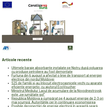
Articole recente
Ultimele baraje absorbante instalate pe Nistru după poluarea
cu produse petroliere au fost demontate
Furtuna din 6 august a afectat o linie de transport al energiei
electrice din nordul Moldovei
525 de familii și-au înlocuit electrocasnicele vechi cu aparate
eficiente energetic, cu ajutorul EcoVoucher
Ministrul Mediului: Lacul de acumulare de la Novodnestrovsk
este „pe jumătate gol”
Republica Moldova a cumpărat pe 4 august energie de 2-3 ori
mai scumpă. Autoritățile cer în continuare economisirea
Posibile deconectări de energie electrică în această seară.