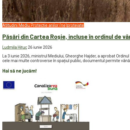
Atitudini
Mediu
Protecție ariilor (ne)protejate
Păsări din Cartea Roșie, incluse în ordinul de vâ
Ludmila Hițuc
26 iunie 2026
La 3 iunie 2026, ministrul Mediului, Gheorghe Hajder, a aprobat Ordin
cele mai multe controverse în spațiul public, documentul permite vânăto
Hai să ne jucăm!