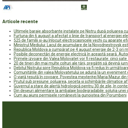
Articole recente
Ultimele baraje absorbante instalate pe Nistru după poluarea c
Furtuna din 6 august a afectat o linie de transport al energiei el
525 de familii și-au înlocuit electrocasnicele vechi cu aparate e
Ministrul Mediului: Lacul de acumulare de la Novodnestrovsk est
Republica Moldova a cumpărat pe 4 august energie de 2-3 ori ma
Posibile deconectări de energie electrică în această seară. Auto
Primele izvoare din Valea Molovateț vor fi restaurate: cinci sa
20 de tineri din mai multe colțuri ale țării, pregătiți să devină jur
Debitul Nistrului spre Republica Moldova va fi redus în următoa
Comunitățile din valea Molovatețului se adună la un eveniment c
O viață țesută în covoare. Povestea meșteriței Maria Mazur di
Prutul sub presiune: poluarea, seceta și schimbările climatice a
Guvernul a stare de alertă hidrologică pentru 30 de zile, în contex
Din deșeuri alimentare la ambalaje biodegradabile: soluția unei
Cum au ajuns permisele românești la gunoiștea din Porumbeni