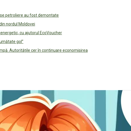
use petroliere au fost demontate
 din nordul Moldovei
e energetic, cu ajutorul EcoVoucher
jumătate gol”
pă. Autoritățile cer în continuare economisirea