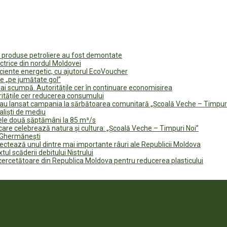
u produse petroliere au fost demontate
ectrice din nordul Moldovei
ficiente energetic, cu ajutorul EcoVoucher
e „pe jumătate gol”
i scumpă. Autoritățile cer în continuare economisirea
ritățile cer reducerea consumului
te au lansat campania la sărbătoarea comunitară „Școală Veche – Timpur
naliști de mediu
rele două săptămâni la 85 m³/s
are celebrează natura și cultura: „Școală Veche – Timpuri Noi”
n Ghermănești
fectează unul dintre mai importante râuri ale Republicii Moldova
tul scăderii debitului Nistrului
 cercetătoare din Republica Moldova pentru reducerea plasticului