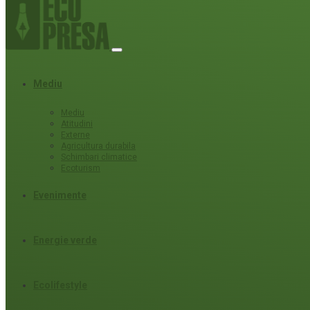
Mediu
Mediu
Atitudini
Externe
Agricultura durabila
Schimbari climatice
Ecoturism
Evenimente
Energie verde
Ecolifestyle