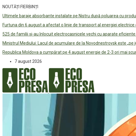
NOUTĂȚI FIERBINȚI
Ultimele baraje absorbante instalate pe Nistru după poluarea cu prod
Furtuna din 6 august a afectat o linie de transport al energiei electrice
525 de familii și-au înlocuit electrocasnicele vechi cu aparate eficient
Ministrul Mediului: Lacul de acumulare de la Novodnestrovsk este „pe 
Republica Moldova a cumpărat pe 4 august energie de 2-3 ori mai scum
7 august 2026