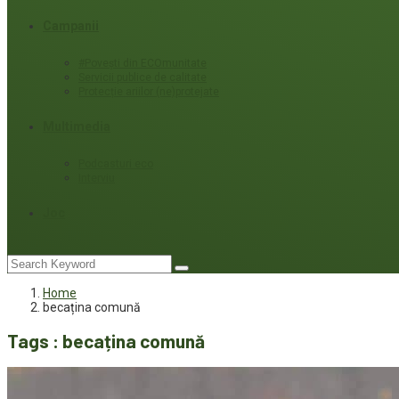
Campanii
#Povești din ECOmunitate
Servicii publice de calitate
Protecție ariilor (ne)protejate
Multimedia
Podcasturi eco
Interviu
Joc
Home
becațina comună
Tags : becațina comună