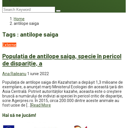
Joc
Home
antilope saiga
Tags : antilope saiga
Externe
Populația de antilope saiga, specie în pericol
de dispariție, a
Ana Raileanu
1 iunie 2022
Populaţia de antilope saiga din Kazahstan a depăşit 1,3 milioane de
exemplare, a anunţat marţi Ministerul Ecologiei din această ţară din
Asia Centrală. Potrivit autorităților kazahe, aceasta este o creştere
bruscă a numărului de indivizi ai speciei în pericol critic de dispariţie,
scrie Agerpres.ro. În 2015, circa 200.000 dintre aceste animale au
fost ucise de […]
Read More
Hai să ne jucăm!