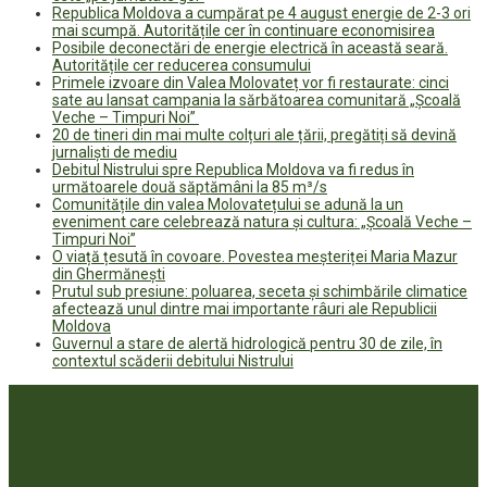
Republica Moldova a cumpărat pe 4 august energie de 2-3 ori
mai scumpă. Autoritățile cer în continuare economisirea
Posibile deconectări de energie electrică în această seară.
Autoritățile cer reducerea consumului
Primele izvoare din Valea Molovateț vor fi restaurate: cinci
sate au lansat campania la sărbătoarea comunitară „Școală
Veche – Timpuri Noi”
20 de tineri din mai multe colțuri ale țării, pregătiți să devină
jurnaliști de mediu
Debitul Nistrului spre Republica Moldova va fi redus în
următoarele două săptămâni la 85 m³/s
Comunitățile din valea Molovatețului se adună la un
eveniment care celebrează natura și cultura: „Școală Veche –
Timpuri Noi”
O viață țesută în covoare. Povestea meșteriței Maria Mazur
din Ghermănești
Prutul sub presiune: poluarea, seceta și schimbările climatice
afectează unul dintre mai importante râuri ale Republicii
Moldova
Guvernul a stare de alertă hidrologică pentru 30 de zile, în
contextul scăderii debitului Nistrului