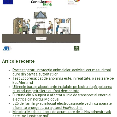
Articole recente
Protest pentru protecția animalelor: activiștii cer măsuri mai
dure din partea autorităților
Test Ecopresa: cât de anonimă este, în realitate, o sesizare pe
EcoAlert.md
Ultimele baraje absorbante instalate pe Nistru după poluarea
cu produse petroliere au fost demontate
Furtuna din 6 august a afectat o linie de transport al energiei
electrice din nordul Moldovei
525 de familii și-au înlocuit electrocasnicele vechi cu aparate
eficiente energetic, cu ajutorul EcoVoucher
Ministrul Mediului: Lacul de acumulare de la Novodnestrovsk
este „pe jumătate gol”