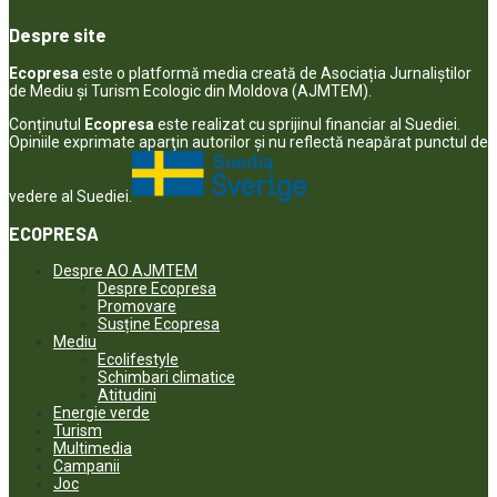
Despre site
Ecopresa
este o platformă media creată de Asociația Jurnaliștilor
de Mediu și Turism Ecologic din Moldova (AJMTEM).
Conținutul
Ecopresa
este realizat cu sprijinul financiar al Suediei.
Opiniile exprimate aparţin autorilor şi nu reflectă neapărat punctul de
vedere al Suediei.
ECOPRESA
Despre AO AJMTEM
Despre Ecopresa
Promovare
Susține Ecopresa
Mediu
Ecolifestyle
Schimbari climatice
Atitudini
Energie verde
Turism
Multimedia
Campanii
Joc