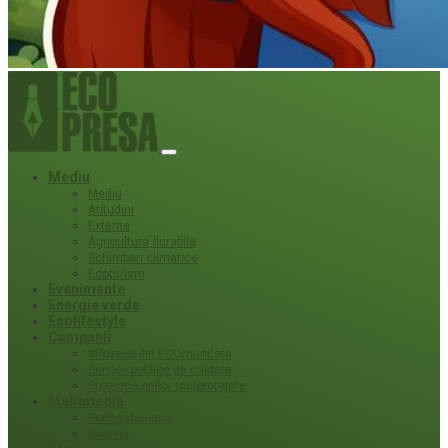
Mediu
Mediu
Atitudini
Externe
Agricultura durabila
Schimbari climatice
Ecoturism
Evenimente
Energie verde
Ecolifestyle
Campanii
#Povești din ECOmunitate
Servicii publice de calitate
Protecție ariilor (ne)protejate
Multimedia
Podcasturi eco
Interviu