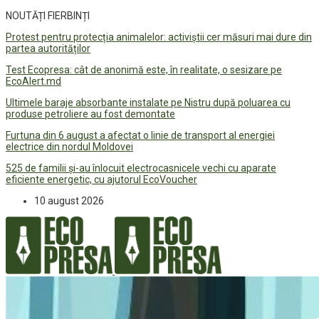
NOUTĂȚI FIERBINȚI
Protest pentru protecția animalelor: activiștii cer măsuri mai dure din
partea autorităților
Test Ecopresa: cât de anonimă este, în realitate, o sesizare pe
EcoAlert.md
Ultimele baraje absorbante instalate pe Nistru după poluarea cu
produse petroliere au fost demontate
Furtuna din 6 august a afectat o linie de transport al energiei
electrice din nordul Moldovei
525 de familii și-au înlocuit electrocasnicele vechi cu aparate
eficiente energetic, cu ajutorul EcoVoucher
10 august 2026