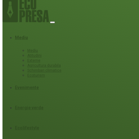
Mediu
Mediu
Atitudini
Externe
Agricultura durabila
Schimbari climatice
Ecoturism
Evenimente
Energie verde
Ecolifestyle