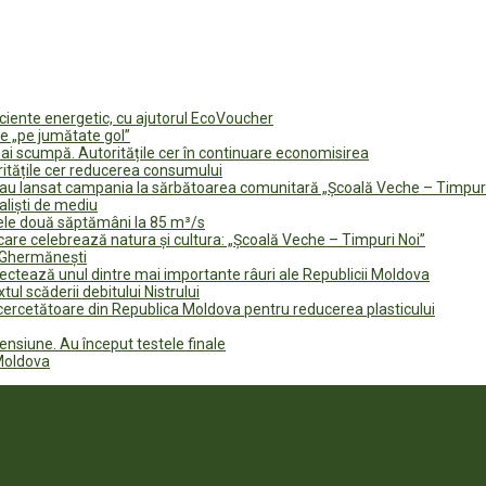
ficiente energetic, cu ajutorul EcoVoucher
e „pe jumătate gol”
i scumpă. Autoritățile cer în continuare economisirea
ritățile cer reducerea consumului
te au lansat campania la sărbătoarea comunitară „Școală Veche – Timpur
naliști de mediu
rele două săptămâni la 85 m³/s
are celebrează natura și cultura: „Școală Veche – Timpuri Noi”
n Ghermănești
fectează unul dintre mai importante râuri ale Republicii Moldova
tul scăderii debitului Nistrului
 cercetătoare din Republica Moldova pentru reducerea plasticului
ensiune. Au început testele finale
 Moldova