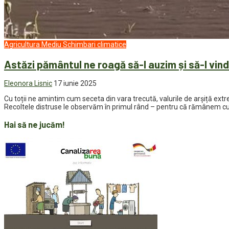
Agricultura
Mediu
Schimbari climatice
Astăzi pământul ne roagă să-l auzim și să-l vin
Eleonora Lisnic
17 iunie 2025
Cu toții ne amintim cum seceta din vara trecută, valurile de arșiță extr
Recoltele distruse le observăm în primul rând – pentru că rămânem cu 
Hai să ne jucăm!