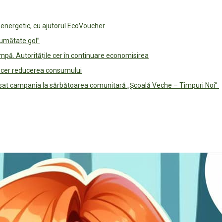
e energetic, cu ajutorul EcoVoucher
jumătate gol”
pă. Autoritățile cer în continuare economisirea
le cer reducerea consumului
lansat campania la sărbătoarea comunitară „Școală Veche – Timpuri Noi”