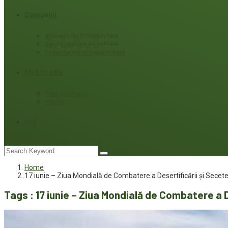
Campanii
#Povești din ECOmunitate
Servicii publice de calitate
Protecție ariilor (ne)protejate
Multimedia
Podcasturi eco
Interviu
Joc
Home
17 iunie – Ziua Mondială de Combatere a Desertificării și Secete
Tags : 17 iunie – Ziua Mondială de Combatere a D