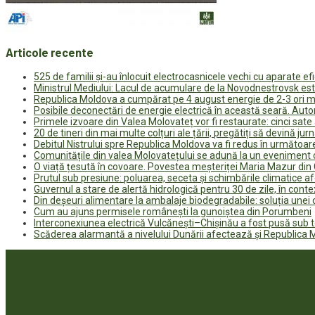
Articole recente
525 de familii și-au înlocuit electrocasnicele vechi cu aparate e
Ministrul Mediului: Lacul de acumulare de la Novodnestrovsk est
Republica Moldova a cumpărat pe 4 august energie de 2-3 ori ma
Posibile deconectări de energie electrică în această seară. Auto
Primele izvoare din Valea Molovateț vor fi restaurate: cinci sa
20 de tineri din mai multe colțuri ale țării, pregătiți să devină jur
Debitul Nistrului spre Republica Moldova va fi redus în următoa
Comunitățile din valea Molovatețului se adună la un eveniment c
O viață țesută în covoare. Povestea meșteriței Maria Mazur di
Prutul sub presiune: poluarea, seceta și schimbările climatice a
Guvernul a stare de alertă hidrologică pentru 30 de zile, în contex
Din deșeuri alimentare la ambalaje biodegradabile: soluția unei
Cum au ajuns permisele românești la gunoiștea din Porumbeni
Interconexiunea electrică Vulcănești–Chișinău a fost pusă sub t
Scăderea alarmantă a nivelului Dunării afectează și Republica