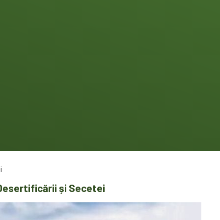
i
esertificării și Secetei