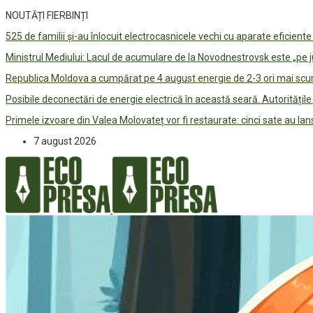
NOUTĂȚI FIERBINȚI
525 de familii și-au înlocuit electrocasnicele vechi cu aparate eficient
Ministrul Mediului: Lacul de acumulare de la Novodnestrovsk este „pe 
Republica Moldova a cumpărat pe 4 august energie de 2-3 ori mai scum
Posibile deconectări de energie electrică în această seară. Autorități
Primele izvoare din Valea Molovateț vor fi restaurate: cinci sate au 
7 august 2026