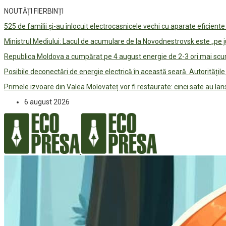
NOUTĂȚI FIERBINȚI
525 de familii și-au înlocuit electrocasnicele vechi cu aparate eficient
Ministrul Mediului: Lacul de acumulare de la Novodnestrovsk este „pe 
Republica Moldova a cumpărat pe 4 august energie de 2-3 ori mai scum
Posibile deconectări de energie electrică în această seară. Autorități
Primele izvoare din Valea Molovateț vor fi restaurate: cinci sate au 
6 august 2026