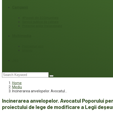
Campanii
#Povești din ECOmunitate
Servicii publice de calitate
Protecție ariilor (ne)protejate
Multimedia
Podcasturi eco
Interviu
Joc
Home
Mediu
Incinerarea anvelopelor. Avocatul…
Incinerarea anvelopelor. Avocatul Poporului pe
proiectului de lege de modificare a Legii deșeur