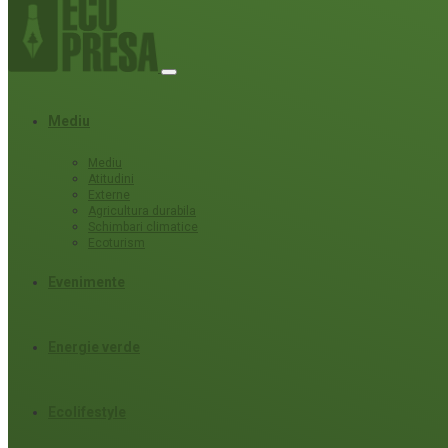
Mediu
Mediu
Atitudini
Externe
Agricultura durabila
Schimbari climatice
Ecoturism
Evenimente
Energie verde
Ecolifestyle