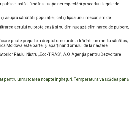
blice, astfel fiind în situația nerespectării procedurii legale de
și asupra sănătății populației, cât și lipsa unui mecanism de
u filtrarea aerului nu protejează și nu diminuează eliminarea de pulbere,
icare poate prejudicia dreptul omului de a trăi într-un mediu sănătos,
blica Moldova este parte, și aparținând omului de la naștere.
trătorilor Râului Nistru „Eco-TIRAS”, A.O. Agenția pentru Dezvoltare
țat pentru următoarea noapte înghețuri. Temperatura va scădea până