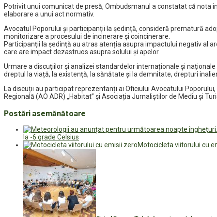
Potrivit unui comunicat de presă, Ombudsmanul a constatat că nota infor
elaborare a unui act normativ.
Avocatul Poporului și participanții la ședință, consideră prematură ad
monitorizare a procesului de incinerare și coincinerare.
Participanții la ședință au atras atenția asupra impactului negativ al ar
care are impact dezastruos asupra solului și apelor.
Urmare a discuțiilor și analizei standardelor internaționale și naționa
dreptul la viață, la existență, la sănătate și la demnitate, drepturi ina
La discuții au participat reprezentanți ai Oficiului Avocatului Poporulu
Regională (AO ADR) „Habitat” și Asociația Jurnaliștilor de Mediu și T
Postări asemănătoare
la -6 grade Celsius
Motocicleta viitorului cu e