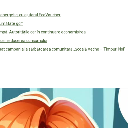
e energetic, cu ajutorul EcoVoucher
jumătate gol”
pă. Autoritățile cer în continuare economisirea
le cer reducerea consumului
lansat campania la sărbătoarea comunitară „Școală Veche – Timpuri Noi”