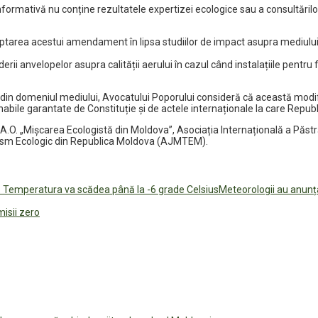
mativă nu conține rezultatele expertizei ecologice sau a consultărilor pu
optarea acestui amendament în lipsa studiilor de impact asupra mediului 
derii anvelopelor asupra calității aerului în cazul când instalațiile pentr
le din domeniul mediului, Avocatului Poporului consideră că această modif
lienabile garantate de Constituție și de actele internaționale la care Repu
i, A.O. „Mișcarea Ecologistă din Moldova”, Asociația Internațională a Păs
urism Ecologic din Republica Moldova (AJMTEM).
Meteorologii au anun
misii zero