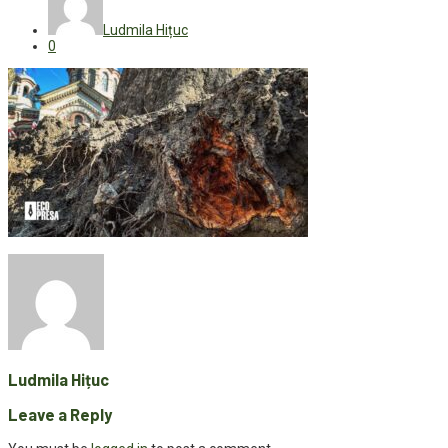
Ludmila Hițuc
0
Ludmila Hițuc
Leave a Reply