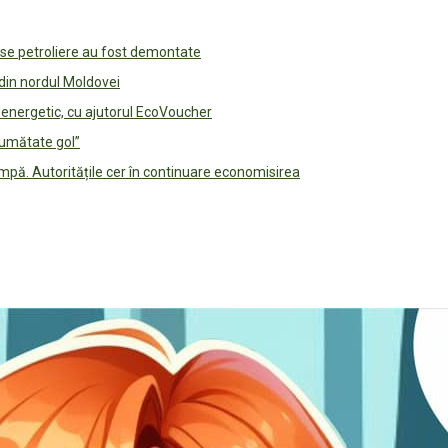
use petroliere au fost demontate
 din nordul Moldovei
e energetic, cu ajutorul EcoVoucher
jumătate gol”
pă. Autoritățile cer în continuare economisirea