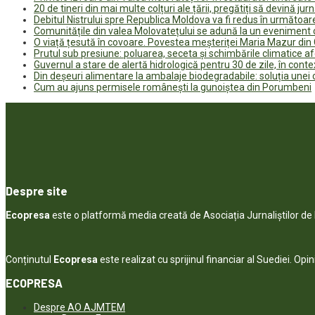
20 de tineri din mai multe colțuri ale țării, pregătiți să devină jur
Debitul Nistrului spre Republica Moldova va fi redus în următoa
Comunitățile din valea Molovatețului se adună la un eveniment c
O viață țesută în covoare. Povestea meșteriței Maria Mazur di
Prutul sub presiune: poluarea, seceta și schimbările climatice a
Guvernul a stare de alertă hidrologică pentru 30 de zile, în contex
Din deșeuri alimentare la ambalaje biodegradabile: soluția unei
Cum au ajuns permisele românești la gunoiștea din Porumbeni
Despre site
Ecopresa
este o platformă media creată de Asociația Jurnaliștilor d
Conținutul
Ecopresa
este realizat cu sprijinul financiar al Suediei. Opi
ECOPRESA
Despre AO AJMTEM