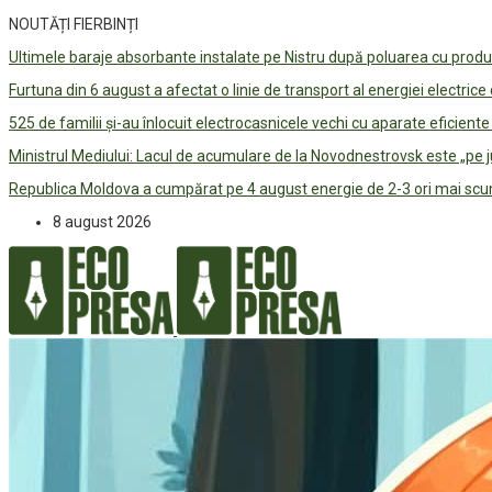
NOUTĂȚI FIERBINȚI
Ultimele baraje absorbante instalate pe Nistru după poluarea cu prod
Furtuna din 6 august a afectat o linie de transport al energiei electrice
525 de familii și-au înlocuit electrocasnicele vechi cu aparate eficient
Ministrul Mediului: Lacul de acumulare de la Novodnestrovsk este „pe 
Republica Moldova a cumpărat pe 4 august energie de 2-3 ori mai scum
8 august 2026