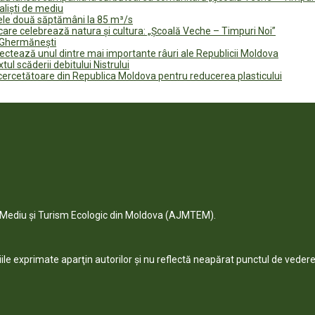
naliști de mediu
rele două săptămâni la 85 m³/s
are celebrează natura și cultura: „Școală Veche – Timpuri Noi”
n Ghermănești
fectează unul dintre mai importante râuri ale Republicii Moldova
tul scăderii debitului Nistrului
 cercetătoare din Republica Moldova pentru reducerea plasticului
e Mediu și Turism Ecologic din Moldova (AJMTEM).
niile exprimate aparţin autorilor şi nu reflectă neapărat punctul de vedere