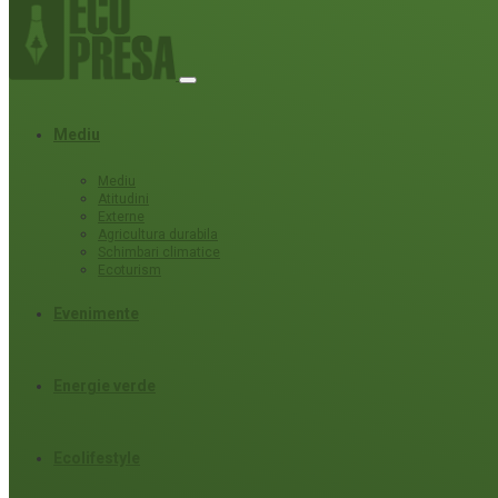
Mediu
Mediu
Atitudini
Externe
Agricultura durabila
Schimbari climatice
Ecoturism
Evenimente
Energie verde
Ecolifestyle