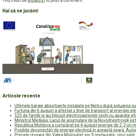
You must be
logged in
to post a comment.
Hai să ne jucăm!
Articole recente
Ultimele baraje absorbante instalate pe Nistru după poluarea c
Furtuna din 6 august a afectat o linie de transport al energiei el
525 de familii și-au înlocuit electrocasnicele vechi cu aparate e
Ministrul Mediului: Lacul de acumulare de la Novodnestrovsk est
Republica Moldova a cumpărat pe 4 august energie de 2-3 ori ma
Posibile deconectări de energie electrică în această seară. Auto
Primele izvoare din Valea Molovateț vor fi restaurate: cinci sa