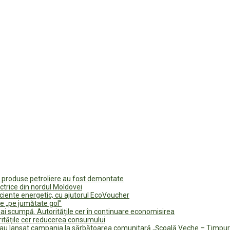
u produse petroliere au fost demontate
ectrice din nordul Moldovei
ficiente energetic, cu ajutorul EcoVoucher
e „pe jumătate gol”
i scumpă. Autoritățile cer în continuare economisirea
ritățile cer reducerea consumului
te au lansat campania la sărbătoarea comunitară „Școală Veche – Timpur