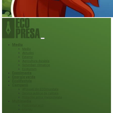
Mediu
Mediu
Atitudini
Externe
Agricultura durabila
Schimbari climatice
Ecoturism
Evenimente
Energie verde
Ecolifestyle
Campanii
#Povești din ECOmunitate
Servicii publice de calitate
Protecție ariilor (ne)protejate
Multimedia
Podcasturi eco
Interviu