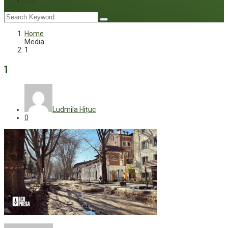
Joc
Home
Media
1
1
Ludmila Hițuc
0