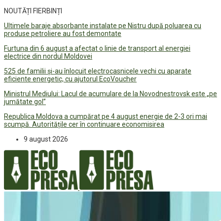
NOUTĂȚI FIERBINȚI
Ultimele baraje absorbante instalate pe Nistru după poluarea cu
produse petroliere au fost demontate
Furtuna din 6 august a afectat o linie de transport al energiei
electrice din nordul Moldovei
525 de familii și-au înlocuit electrocasnicele vechi cu aparate
eficiente energetic, cu ajutorul EcoVoucher
Ministrul Mediului: Lacul de acumulare de la Novodnestrovsk este „pe
jumătate gol”
Republica Moldova a cumpărat pe 4 august energie de 2-3 ori mai
scumpă. Autoritățile cer în continuare economisirea
9 august 2026