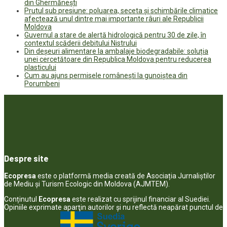
din Ghermănești
Prutul sub presiune: poluarea, seceta și schimbările climatice
afectează unul dintre mai importante râuri ale Republicii
Moldova
Guvernul a stare de alertă hidrologică pentru 30 de zile, în
contextul scăderii debitului Nistrului
Din deșeuri alimentare la ambalaje biodegradabile: soluția
unei cercetătoare din Republica Moldova pentru reducerea
plasticului
Cum au ajuns permisele românești la gunoiștea din
Porumbeni
Despre site
Ecopresa
este o platformă media creată de Asociația Jurnaliștilor
de Mediu și Turism Ecologic din Moldova (AJMTEM).
Conținutul
Ecopresa
este realizat cu sprijinul financiar al Suediei.
Opiniile exprimate aparţin autorilor şi nu reflectă neapărat punctul de