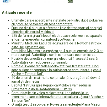
Articole recente
Ultimele baraje absorbante instalate pe Nistru după poluarea
cu produse petroliere au fost demontate
Furtuna din 6 august a afectat o linie de transport al energiei
electrice din nordul Moldovei
525 de familii și-au înlocuit electrocasnicele vechi cu aparate
eficiente energetic, cu ajutorul EcoVoucher
Ministrul Mediului: Lacul de acumulare de la Novodnestrovsk
este „pe jumătate gol”
Republica Moldova a cumpărat pe 4 august energie de 2-3 ori
mai scumpă. Autoritățile cer în continuare economisirea
Posibile deconectări de energie electrică în această seară.
Autoritățile cer reducerea consumului
Primele izvoare din Valea Molovateț vor fi restaurate: cinci
sate au lansat campania la sărbătoarea comunitară „Școală
Veche – Timpuri Noi”
20 de tineri din mai multe colțuri ale țării, pregătiți să devină
jurnaliști de mediu
Debitul Nistrului spre Republica Moldova va fi redus în
următoarele două săptămâni la 85 m³/s
Comunitățile din valea Molovatețului se adună la un
eveniment care celebrează natura și cultura: „Școală Veche –
Timpuri Noi”
O viață țesută în covoare. Povestea meșteriței Maria Mazur