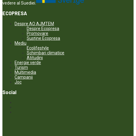
vedere al Suediei.
ECOPRESA
Despre AO AJMTEM
Despre Ecopresa
Promovare
Susține Ecopresa
Mediu
Ecolifestyle
Schimbari climatice
Atitudini
Energie verde
Turism
Multimedia
Campanii
Joc
Social