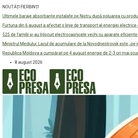
NOUTĂȚI FIERBINȚI
Ultimele baraje absorbante instalate pe Nistru după poluarea cu prod
Furtuna din 6 august a afectat o linie de transport al energiei electrice
525 de familii și-au înlocuit electrocasnicele vechi cu aparate eficient
Ministrul Mediului: Lacul de acumulare de la Novodnestrovsk este „pe 
Republica Moldova a cumpărat pe 4 august energie de 2-3 ori mai scum
8 august 2026