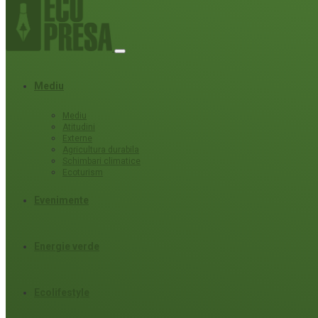
Mediu
Mediu
Atitudini
Externe
Agricultura durabila
Schimbari climatice
Ecoturism
Evenimente
Energie verde
Ecolifestyle