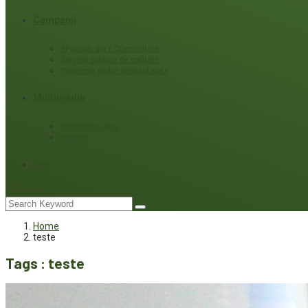
Campanii
#Povești din ECOmunitate
Servicii publice de calitate
Protecție ariilor (ne)protejate
Multimedia
Podcasturi eco
Interviu
Joc
Home
teste
Tags : teste