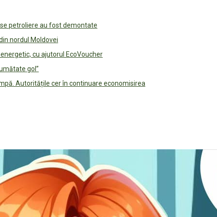
use petroliere au fost demontate
 din nordul Moldovei
e energetic, cu ajutorul EcoVoucher
jumătate gol”
pă. Autoritățile cer în continuare economisirea