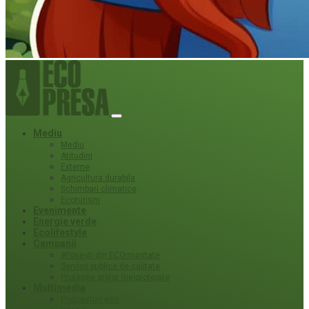
Mediu
Mediu
Atitudini
Externe
Agricultura durabila
Schimbari climatice
Ecoturism
Evenimente
Energie verde
Ecolifestyle
Campanii
#Povești din ECOmunitate
Servicii publice de calitate
Protecție ariilor (ne)protejate
Multimedia
Podcasturi eco