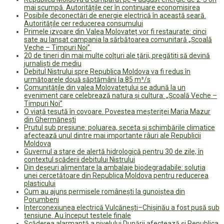
mai scumpă. Autoritățile cer în continuare economisirea
Posibile deconectări de energie electrică în această seară.
Autoritățile cer reducerea consumului
Primele izvoare din Valea Molovateț vor fi restaurate: cinci
sate au lansat campania la sărbătoarea comunitară „Școală
Veche – Timpuri Noi”
20 de tineri din mai multe colțuri ale țării, pregătiți să devină
jurnaliști de mediu
Debitul Nistrului spre Republica Moldova va fi redus în
următoarele două săptămâni la 85 m³/s
Comunitățile din valea Molovatețului se adună la un
eveniment care celebrează natura și cultura: „Școală Veche –
Timpuri Noi”
O viață țesută în covoare. Povestea meșteriței Maria Mazur
din Ghermănești
Prutul sub presiune: poluarea, seceta și schimbările climatice
afectează unul dintre mai importante râuri ale Republicii
Moldova
Guvernul a stare de alertă hidrologică pentru 30 de zile, în
contextul scăderii debitului Nistrului
Din deșeuri alimentare la ambalaje biodegradabile: soluția
unei cercetătoare din Republica Moldova pentru reducerea
plasticului
Cum au ajuns permisele românești la gunoiștea din
Porumbeni
Interconexiunea electrică Vulcănești–Chișinău a fost pusă sub
tensiune. Au început testele finale
Scăderea alarmantă a nivelului Dunării afectează și Republica