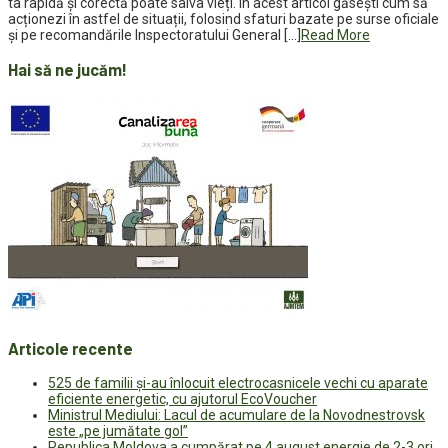
ta rapidă și corectă poate salva vieți. În acest articol găsești cum să
acționezi în astfel de situații, folosind sfaturi bazate pe surse oficiale
și pe recomandările Inspectoratului General […]
Read More
Hai să ne jucăm!
Articole recente
525 de familii și-au înlocuit electrocasnicele vechi cu aparate
eficiente energetic, cu ajutorul EcoVoucher
Ministrul Mediului: Lacul de acumulare de la Novodnestrovsk
este „pe jumătate gol”
Republica Moldova a cumpărat pe 4 august energie de 2-3 ori