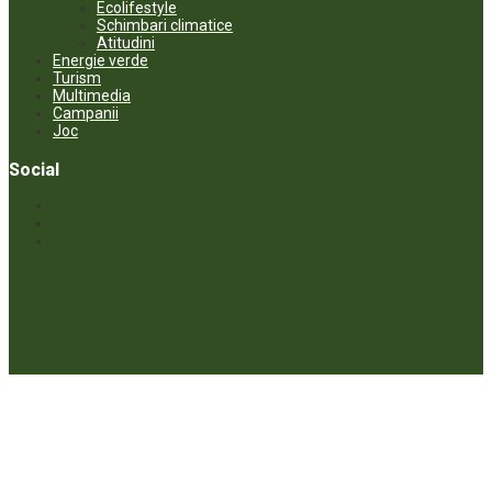
Ecolifestyle
Schimbari climatice
Atitudini
Energie verde
Turism
Multimedia
Campanii
Joc
Social
© ECOPRESA. All rights reserved *** Preluarea textelor care aparțin
www.ecopresa.md poate fi făcută doar cu indicarea sursei și link
activ către subiectul preluat.