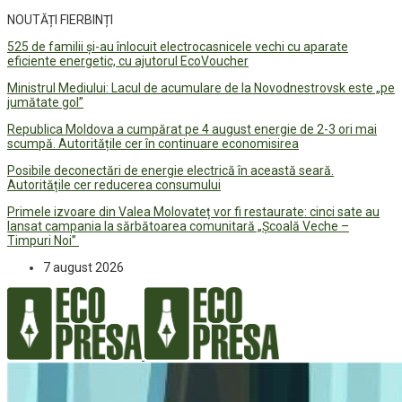
NOUTĂȚI FIERBINȚI
525 de familii și-au înlocuit electrocasnicele vechi cu aparate
eficiente energetic, cu ajutorul EcoVoucher
Ministrul Mediului: Lacul de acumulare de la Novodnestrovsk este „pe
jumătate gol”
Republica Moldova a cumpărat pe 4 august energie de 2-3 ori mai
scumpă. Autoritățile cer în continuare economisirea
Posibile deconectări de energie electrică în această seară.
Autoritățile cer reducerea consumului
Primele izvoare din Valea Molovateț vor fi restaurate: cinci sate au
lansat campania la sărbătoarea comunitară „Școală Veche –
Timpuri Noi”
7 august 2026