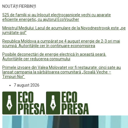
NOUTĂȚI FIERBINȚI
525 de familii și-au înlocuit electrocasnicele vechi cu aparate
eficiente energetic, cu ajutorul EcoVoucher
Ministrul Mediului: Lacul de acumulare de la Novodnestrovsk este „pe
jumătate gol”
Republica Moldova a cumpărat pe 4 august energie de 2-3 ori mai
scumpă. Autoritățile cer în continuare economisirea
Posibile deconectări de energie electrică în această seară.
Autoritățile cer reducerea consumului
Primele izvoare din Valea Molovateț vor fi restaurate: cinci sate au
lansat campania la sărbătoarea comunitară „Școală Veche –
Timpuri Noi”
7 august 2026