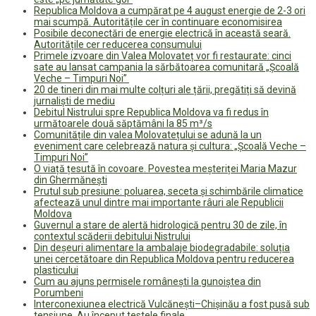
Republica Moldova a cumpărat pe 4 august energie de 2-3 ori
mai scumpă. Autoritățile cer în continuare economisirea
Posibile deconectări de energie electrică în această seară.
Autoritățile cer reducerea consumului
Primele izvoare din Valea Molovateț vor fi restaurate: cinci
sate au lansat campania la sărbătoarea comunitară „Școală
Veche – Timpuri Noi”
20 de tineri din mai multe colțuri ale țării, pregătiți să devină
jurnaliști de mediu
Debitul Nistrului spre Republica Moldova va fi redus în
următoarele două săptămâni la 85 m³/s
Comunitățile din valea Molovatețului se adună la un
eveniment care celebrează natura și cultura: „Școală Veche –
Timpuri Noi”
O viață țesută în covoare. Povestea meșteriței Maria Mazur
din Ghermănești
Prutul sub presiune: poluarea, seceta și schimbările climatice
afectează unul dintre mai importante râuri ale Republicii
Moldova
Guvernul a stare de alertă hidrologică pentru 30 de zile, în
contextul scăderii debitului Nistrului
Din deșeuri alimentare la ambalaje biodegradabile: soluția
unei cercetătoare din Republica Moldova pentru reducerea
plasticului
Cum au ajuns permisele românești la gunoiștea din
Porumbeni
Interconexiunea electrică Vulcănești–Chișinău a fost pusă sub
tensiune. Au început testele finale