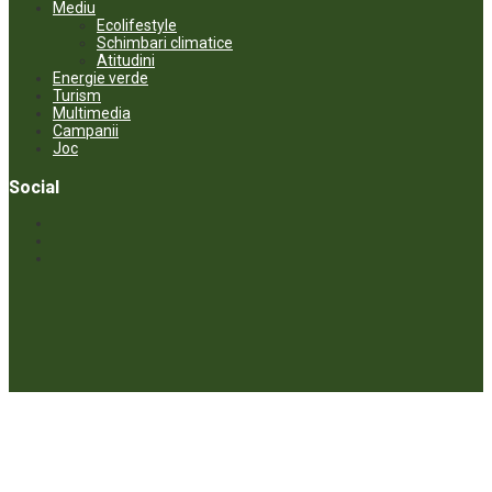
Mediu
Ecolifestyle
Schimbari climatice
Atitudini
Energie verde
Turism
Multimedia
Campanii
Joc
Social
© ECOPRESA. All rights reserved *** Preluarea textelor care aparțin
www.ecopresa.md poate fi făcută doar cu indicarea sursei și link
activ către subiectul preluat.