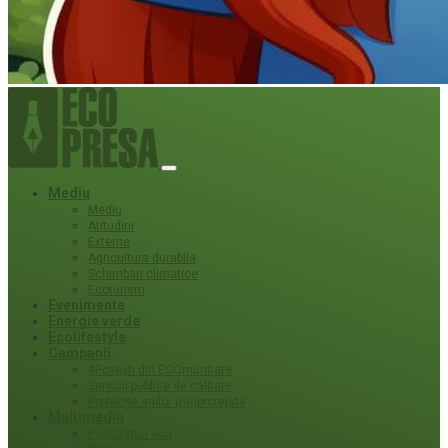
Mediu
Mediu
Atitudini
Externe
Agricultura durabila
Schimbari climatice
Ecoturism
Evenimente
Energie verde
Ecolifestyle
Campanii
#Povești din ECOmunitate
Servicii publice de calitate
Protecție ariilor (ne)protejate
Multimedia
Podcasturi eco