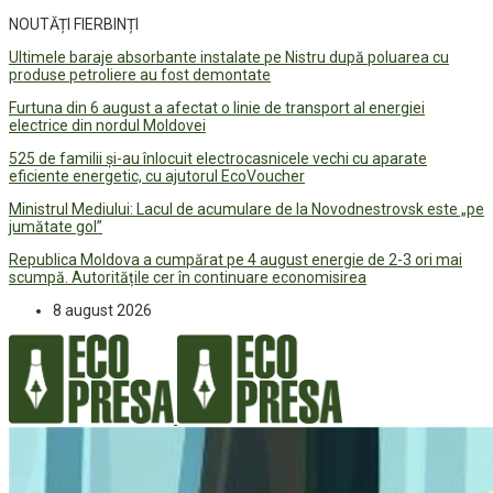
NOUTĂȚI FIERBINȚI
Ultimele baraje absorbante instalate pe Nistru după poluarea cu
produse petroliere au fost demontate
Furtuna din 6 august a afectat o linie de transport al energiei
electrice din nordul Moldovei
525 de familii și-au înlocuit electrocasnicele vechi cu aparate
eficiente energetic, cu ajutorul EcoVoucher
Ministrul Mediului: Lacul de acumulare de la Novodnestrovsk este „pe
jumătate gol”
Republica Moldova a cumpărat pe 4 august energie de 2-3 ori mai
scumpă. Autoritățile cer în continuare economisirea
8 august 2026