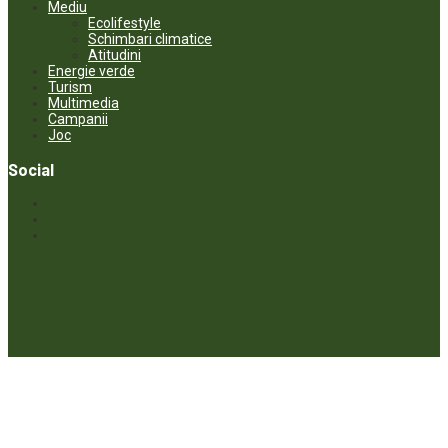
Mediu
Ecolifestyle
Schimbari climatice
Atitudini
Energie verde
Turism
Multimedia
Campanii
Joc
Social
© ECOPRESA. All rights reserved *** Preluarea textelor care aparțin
www.ecopresa.md poate fi făcută doar cu indicarea sursei și link
activ către subiectul preluat.