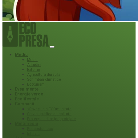
Mediu
Mediu
Atitudini
Externe
Agricultura durabila
Schimbari climatice
Ecoturism
Evenimente
Energie verde
Ecolifestyle
Campanii
#Povești din ECOmunitate
Servicii publice de calitate
Protecție ariilor (ne)protejate
Multimedia
Podcasturi eco
Interviu