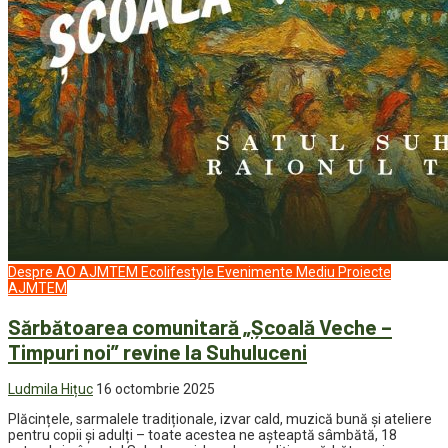
Despre AO AJMTEM
Ecolifestyle
Evenimente
Mediu
Proiecte
AJMTEM
Sărbătoarea comunitară „Școală Veche –
Timpuri noi” revine la Suhuluceni
Ludmila Hițuc
16 octombrie 2025
Plăcințele, sarmalele tradiționale, izvar cald, muzică bună și ateliere
pentru copii și adulți – toate acestea ne așteaptă sâmbătă, 18