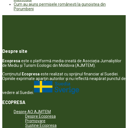
Cum au ajuns permisele românești la gunoiștea din
Porumbeni
Despre site
Ecopresa
este o platformă media creată de Asociația Jurnaliștilor
de Mediu și Turism Ecologic din Moldova (AJMTEM).
Conținutul
Ecopresa
este realizat cu sprijinul financiar al Suediei.
Opiniile exprimate aparţin autorilor şi nu reflectă neapărat punctul de
vedere al Suediei.
ECOPRESA
Despre AO AJMTEM
Despre Ecopresa
Promovare
Susține Ecopresa