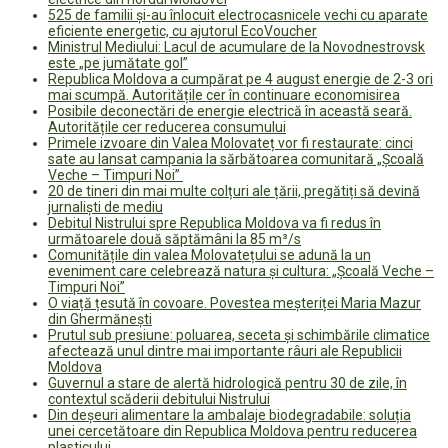
525 de familii și-au înlocuit electrocasnicele vechi cu aparate
eficiente energetic, cu ajutorul EcoVoucher
Ministrul Mediului: Lacul de acumulare de la Novodnestrovsk
este „pe jumătate gol”
Republica Moldova a cumpărat pe 4 august energie de 2-3 ori
mai scumpă. Autoritățile cer în continuare economisirea
Posibile deconectări de energie electrică în această seară.
Autoritățile cer reducerea consumului
Primele izvoare din Valea Molovateț vor fi restaurate: cinci
sate au lansat campania la sărbătoarea comunitară „Școală
Veche – Timpuri Noi”
20 de tineri din mai multe colțuri ale țării, pregătiți să devină
jurnaliști de mediu
Debitul Nistrului spre Republica Moldova va fi redus în
următoarele două săptămâni la 85 m³/s
Comunitățile din valea Molovatețului se adună la un
eveniment care celebrează natura și cultura: „Școală Veche –
Timpuri Noi”
O viață țesută în covoare. Povestea meșteriței Maria Mazur
din Ghermănești
Prutul sub presiune: poluarea, seceta și schimbările climatice
afectează unul dintre mai importante râuri ale Republicii
Moldova
Guvernul a stare de alertă hidrologică pentru 30 de zile, în
contextul scăderii debitului Nistrului
Din deșeuri alimentare la ambalaje biodegradabile: soluția
unei cercetătoare din Republica Moldova pentru reducerea
plasticului