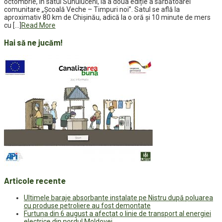
octombrie, în satul Suhuluceni, la a doua ediție a sărbătoarei
comunitare „Școală Veche – Timpuri noi”. Satul se află la
aproximativ 80 km de Chișinău, adică la o oră și 10 minute de mers
cu […]
Read More
Hai să ne jucăm!
Articole recente
Ultimele baraje absorbante instalate pe Nistru după poluarea
cu produse petroliere au fost demontate
Furtuna din 6 august a afectat o linie de transport al energiei
electrice din nordul Moldovei