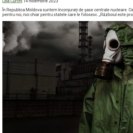
Lilia Curchi
14 noiembrie 2023
În Republica Moldova suntem înconjurați de șase centrale nucleare. Cinci
pentru noi, nici chiar pentru statele care le folosesc. „Războiul este p