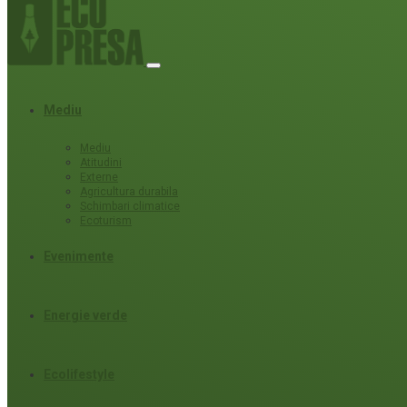
Mediu
Mediu
Atitudini
Externe
Agricultura durabila
Schimbari climatice
Ecoturism
Evenimente
Energie verde
Ecolifestyle