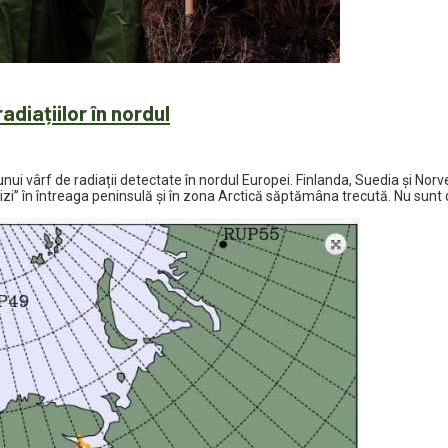
diațiilor în nordul
nui vârf de radiații detectate în nordul Europei. Finlanda, Suedia şi Norve
izi” în întreaga peninsulă și în zona Arctică săptămâna trecută. Nu sunt d