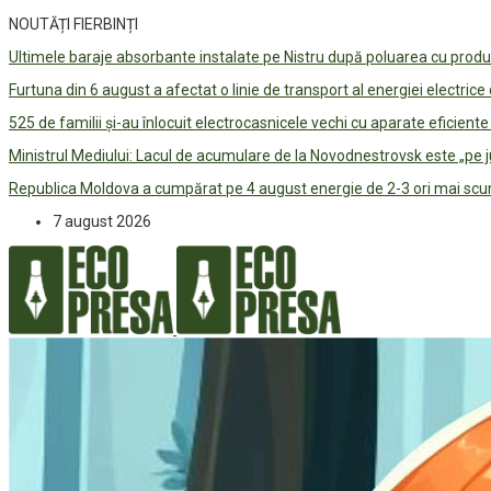
NOUTĂȚI FIERBINȚI
Ultimele baraje absorbante instalate pe Nistru după poluarea cu prod
Furtuna din 6 august a afectat o linie de transport al energiei electrice
525 de familii și-au înlocuit electrocasnicele vechi cu aparate eficient
Ministrul Mediului: Lacul de acumulare de la Novodnestrovsk este „pe 
Republica Moldova a cumpărat pe 4 august energie de 2-3 ori mai scum
7 august 2026