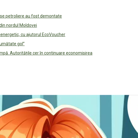
use petroliere au fost demontate
 din nordul Moldovei
e energetic, cu ajutorul EcoVoucher
jumătate gol”
pă. Autoritățile cer în continuare economisirea