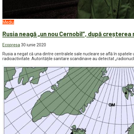
Mediu
Rusia neagă „un nou Cernobîl”, după creșterea ra
Ecopresa
30 iunie 2020
Rusia a negat că una dintre centralele sale nucleare se află în spatele u
radioactivitate. Autoritățile sanitare scandinave au detectat „radionucl