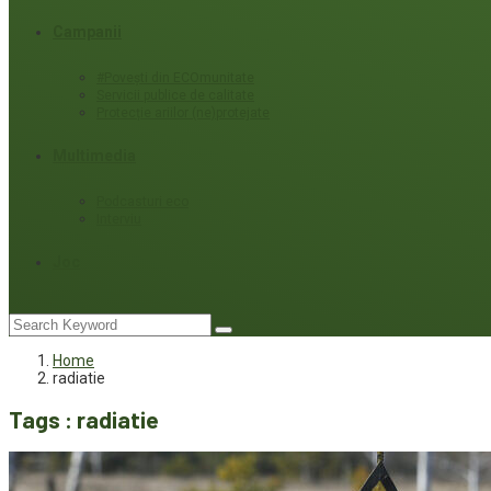
Campanii
#Povești din ECOmunitate
Servicii publice de calitate
Protecție ariilor (ne)protejate
Multimedia
Podcasturi eco
Interviu
Joc
Home
radiatie
Tags : radiatie