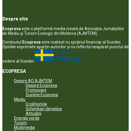
Despre site
Ecopresa
este o platformă media creată de Asociația Jurnaliștilor
de Mediu și Turism Ecologic din Moldova (AJMTEM).
Conținutul
Ecopresa
este realizat cu sprijinul financiar al Suediei.
Opiniile exprimate aparţin autorilor şi nu reflectă neapărat punctul de
vedere al Suediei.
ECOPRESA
Despre AO AJMTEM
Despre Ecopresa
Promovare
Susține Ecopresa
Mediu
Ecolifestyle
Schimbari climatice
Atitudini
Energie verde
Turism
Multimedia