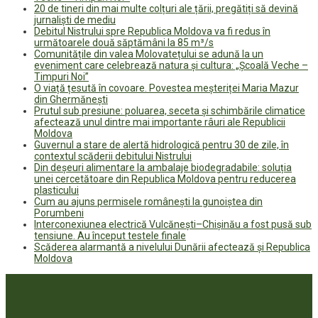
20 de tineri din mai multe colțuri ale țării, pregătiți să devină
jurnaliști de mediu
Debitul Nistrului spre Republica Moldova va fi redus în
următoarele două săptămâni la 85 m³/s
Comunitățile din valea Molovatețului se adună la un
eveniment care celebrează natura și cultura: „Școală Veche –
Timpuri Noi”
O viață țesută în covoare. Povestea meșteriței Maria Mazur
din Ghermănești
Prutul sub presiune: poluarea, seceta și schimbările climatice
afectează unul dintre mai importante râuri ale Republicii
Moldova
Guvernul a stare de alertă hidrologică pentru 30 de zile, în
contextul scăderii debitului Nistrului
Din deșeuri alimentare la ambalaje biodegradabile: soluția
unei cercetătoare din Republica Moldova pentru reducerea
plasticului
Cum au ajuns permisele românești la gunoiștea din
Porumbeni
Interconexiunea electrică Vulcănești–Chișinău a fost pusă sub
tensiune. Au început testele finale
Scăderea alarmantă a nivelului Dunării afectează și Republica
Moldova