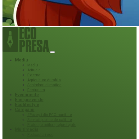
Mediu
Mediu
Atitudini
Externe
Agricultura durabila
Schimbari climatice
Ecoturism
Evenimente
Energie verde
Ecolifestyle
Campanii
#Povești din ECOmunitate
Servicii publice de calitate
Protecție ariilor (ne)protejate
Multimedia
Podcasturi eco