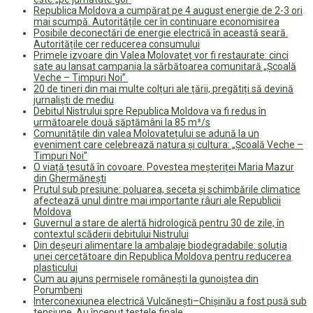
Republica Moldova a cumpărat pe 4 august energie de 2-3 ori
mai scumpă. Autoritățile cer în continuare economisirea
Posibile deconectări de energie electrică în această seară.
Autoritățile cer reducerea consumului
Primele izvoare din Valea Molovateț vor fi restaurate: cinci
sate au lansat campania la sărbătoarea comunitară „Școală
Veche – Timpuri Noi”
20 de tineri din mai multe colțuri ale țării, pregătiți să devină
jurnaliști de mediu
Debitul Nistrului spre Republica Moldova va fi redus în
următoarele două săptămâni la 85 m³/s
Comunitățile din valea Molovatețului se adună la un
eveniment care celebrează natura și cultura: „Școală Veche –
Timpuri Noi”
O viață țesută în covoare. Povestea meșteriței Maria Mazur
din Ghermănești
Prutul sub presiune: poluarea, seceta și schimbările climatice
afectează unul dintre mai importante râuri ale Republicii
Moldova
Guvernul a stare de alertă hidrologică pentru 30 de zile, în
contextul scăderii debitului Nistrului
Din deșeuri alimentare la ambalaje biodegradabile: soluția
unei cercetătoare din Republica Moldova pentru reducerea
plasticului
Cum au ajuns permisele românești la gunoiștea din
Porumbeni
Interconexiunea electrică Vulcănești–Chișinău a fost pusă sub
tensiune. Au început testele finale