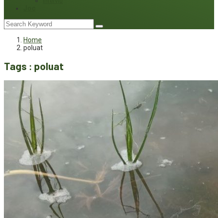
Interviu
Joc
Home
poluat
Tags : poluat