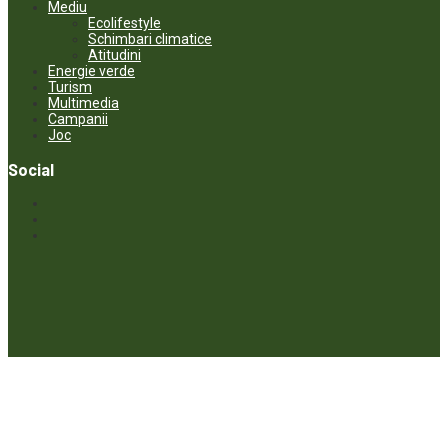
Mediu
Ecolifestyle
Schimbari climatice
Atitudini
Energie verde
Turism
Multimedia
Campanii
Joc
Social
© ECOPRESA. All rights reserved *** Preluarea textelor care aparțin
www.ecopresa.md poate fi făcută doar cu indicarea sursei și link
activ către subiectul preluat.