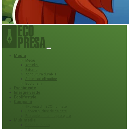
Mediu
Mediu
Atitudini
Externe
Agricultura durabila
Schimbari climatice
Ecoturism
Evenimente
Energie verde
Ecolifestyle
Campanii
#Povești din ECOmunitate
Servicii publice de calitate
Protecție ariilor (ne)protejate
Multimedia
Podcasturi eco