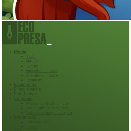
Mediu
Mediu
Atitudini
Externe
Agricultura durabila
Schimbari climatice
Ecoturism
Evenimente
Energie verde
Ecolifestyle
Campanii
#Povești din ECOmunitate
Servicii publice de calitate
Protecție ariilor (ne)protejate
Multimedia
Podcasturi eco
Interviu