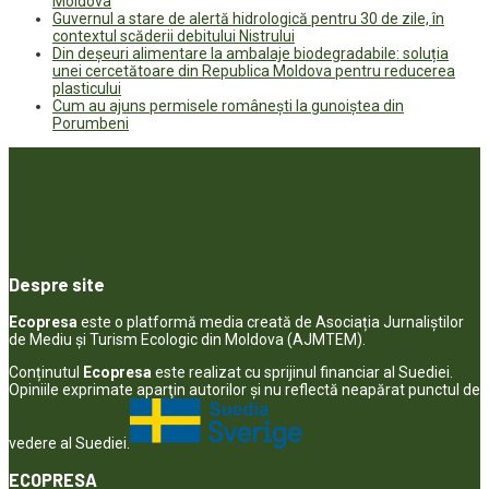
Moldova
Guvernul a stare de alertă hidrologică pentru 30 de zile, în
contextul scăderii debitului Nistrului
Din deșeuri alimentare la ambalaje biodegradabile: soluția
unei cercetătoare din Republica Moldova pentru reducerea
plasticului
Cum au ajuns permisele românești la gunoiștea din
Porumbeni
Despre site
Ecopresa
este o platformă media creată de Asociația Jurnaliștilor
de Mediu și Turism Ecologic din Moldova (AJMTEM).
Conținutul
Ecopresa
este realizat cu sprijinul financiar al Suediei.
Opiniile exprimate aparţin autorilor şi nu reflectă neapărat punctul de
vedere al Suediei.
ECOPRESA