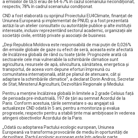
a emisiilor de GES erau de 64-67% în cazul scenariului necondiționat,
respectiv, 78% în cadrul scenariului condiționat.
CND a fost elaborată cu sprijinul Proiectului EU4Climate, finanțat de
Uniunea Europeană și implementat de PNUD, și a fost prezentată
astăzi la un atelier consultativ cu autoritățile publice și alte instituții
interesate, inclusiv reprezentând sectorul academic, organizații ale
societății civile, entități private și asociații de business.
„Deși Republica Moldova este responsabilă de mai puțin de 0,026%
din emisiile globale de gaze cu efect de seră, aceasta este afectată
de încălzirea globală de rând cu toate țările. Prognozele arată că
sectoarele cele mai vulnerabile la schimbările climatice sunt
agricultura, resursele de apă, silvicultura, sănătatea, energetica și
transportul, de aceea vom depune eforturi împreună cu
comunitatea internațională, atât pe planul de atenuare, cât și
adaptare la schimbările climatice”, a declarat Dorin Andros, Secretar
de Stat, Ministerul Agriculturii, Dezvoltării Regionale și Mediului.
Pentru a menține încălzirea globală în limitele a 2 grade Celsius față
de perioada pre-industrială, 197 de țări au semnat Acordul de la
Paris. Conform acestuia, țările semnatare s-au angajat să
actualizeze CND odată în 5 ani, pentru a monitoriza și evalua
progresele, respectiv pentru a stabili ținte mai ambițioase în vederea
atingerii obiectivelor Acordului de la Paris.
„Odată cu adoptarea Pactului ecologic european, Uniunea
Europeană va transforma provocările de mediu în oportunități de
dezvoltare. Pactul ecologic european este într-adevăr parte