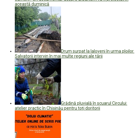
această duminică
Drum surpat la Ialoveni în urma ploilor.
Salvatorii intervin în mai multe regiuni ale țării
Grădină pluvială în scuarul Circului:
atelier practic în Chișinău pentru toți doritorii