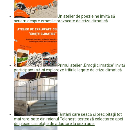
Un atelier de poezie ne invită să
scriem despre emoțiile provocate de criza climatică
Primul atelier „Emoții climatice” invită
participanții să-și exploreze trăirile legate de criza climatică
Fântâni care seacă și precipitații tot
mai rare: sate din raionul Telenești testează colectarea apei
de ploaie ca soluție de adaptare la criza apei