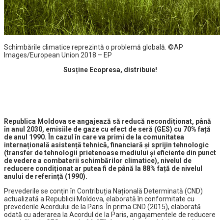
Schimbările climatice reprezintă o problemă globală. ©AP
Images/European Union 2018 – EP
Susține Ecopresa, distribuie!
Republica Moldova se angajează să reducă necondiționat, până
în anul 2030, emisiile de gaze cu efect de seră (GES) cu 70% față
de anul 1990. În cazul în care va primi de la comunitatea
internațională asistență tehnică, financiară și sprijin tehnologic
(transfer de tehnologii prietenoase mediului și eficiente din punct
de vedere a combaterii schimbărilor climatice), nivelul de
reducere condiționat ar putea fi de până la 88% față de nivelul
anului de referință (1990).
Prevederile se conțin în Contribuția Națională Determinată (CND)
actualizată a Republicii Moldova, elaborată în conformitate cu
prevederile Acordului de la Paris. În prima CND (2015), elaborată
odată cu aderarea la Acordul de la Paris, angajamentele de reducere