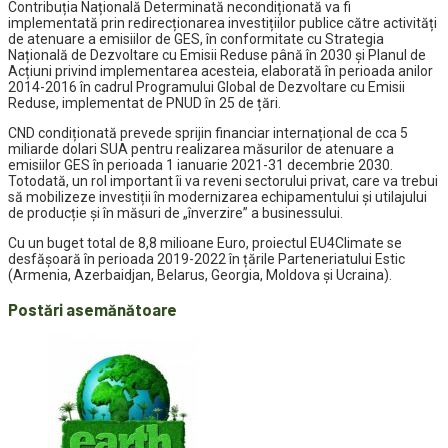
Contribuția Națională Determinată necondiționată va fi
implementată prin redirecționarea investițiilor publice către activități
de atenuare a emisiilor de GES, în conformitate cu Strategia
Națională de Dezvoltare cu Emisii Reduse până în 2030 și Planul de
Acțiuni privind implementarea acesteia, elaborată în perioada anilor
2014-2016 în cadrul Programului Global de Dezvoltare cu Emisii
Reduse, implementat de PNUD în 25 de țări.
CND condiționată prevede sprijin financiar internațional de cca 5
miliarde dolari SUA pentru realizarea măsurilor de atenuare a
emisiilor GES în perioada 1 ianuarie 2021-31 decembrie 2030.
Totodată, un rol important îi va reveni sectorului privat, care va trebui
să mobilizeze investiții în modernizarea echipamentului și utilajului
de producție și în măsuri de „înverzire” a businessului.
Cu un buget total de 8,8 milioane Euro, proiectul EU4Climate se
desfășoară în perioada 2019-2022 în țările Parteneriatului Estic
(Armenia, Azerbaidjan, Belarus, Georgia, Moldova și Ucraina).
Postări asemănătoare