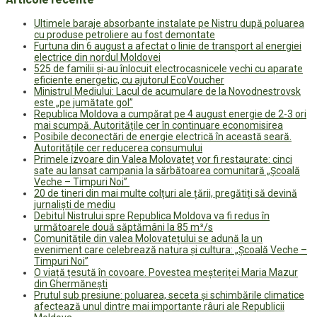
Ultimele baraje absorbante instalate pe Nistru după poluarea
cu produse petroliere au fost demontate
Furtuna din 6 august a afectat o linie de transport al energiei
electrice din nordul Moldovei
525 de familii și-au înlocuit electrocasnicele vechi cu aparate
eficiente energetic, cu ajutorul EcoVoucher
Ministrul Mediului: Lacul de acumulare de la Novodnestrovsk
este „pe jumătate gol”
Republica Moldova a cumpărat pe 4 august energie de 2-3 ori
mai scumpă. Autoritățile cer în continuare economisirea
Posibile deconectări de energie electrică în această seară.
Autoritățile cer reducerea consumului
Primele izvoare din Valea Molovateț vor fi restaurate: cinci
sate au lansat campania la sărbătoarea comunitară „Școală
Veche – Timpuri Noi”
20 de tineri din mai multe colțuri ale țării, pregătiți să devină
jurnaliști de mediu
Debitul Nistrului spre Republica Moldova va fi redus în
următoarele două săptămâni la 85 m³/s
Comunitățile din valea Molovatețului se adună la un
eveniment care celebrează natura și cultura: „Școală Veche –
Timpuri Noi”
O viață țesută în covoare. Povestea meșteriței Maria Mazur
din Ghermănești
Prutul sub presiune: poluarea, seceta și schimbările climatice
afectează unul dintre mai importante râuri ale Republicii