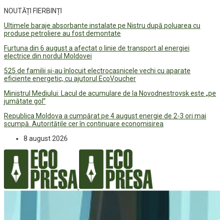
NOUTĂȚI FIERBINȚI
Ultimele baraje absorbante instalate pe Nistru după poluarea cu
produse petroliere au fost demontate
Furtuna din 6 august a afectat o linie de transport al energiei
electrice din nordul Moldovei
525 de familii și-au înlocuit electrocasnicele vechi cu aparate
eficiente energetic, cu ajutorul EcoVoucher
Ministrul Mediului: Lacul de acumulare de la Novodnestrovsk este „pe
jumătate gol”
Republica Moldova a cumpărat pe 4 august energie de 2-3 ori mai
scumpă. Autoritățile cer în continuare economisirea
8 august 2026