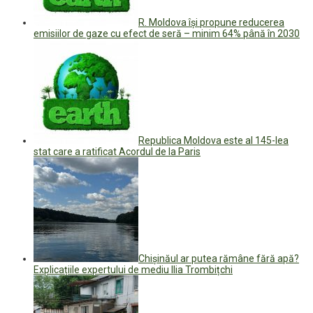
R. Moldova își propune reducerea
emisiilor de gaze cu efect de seră – minim 64% până în 2030
Republica Moldova este al 145-lea
stat care a ratificat Acordul de la Paris
Chișinăul ar putea rămâne fără apă?
Explicațiile expertului de mediu Ilia Trombițchi